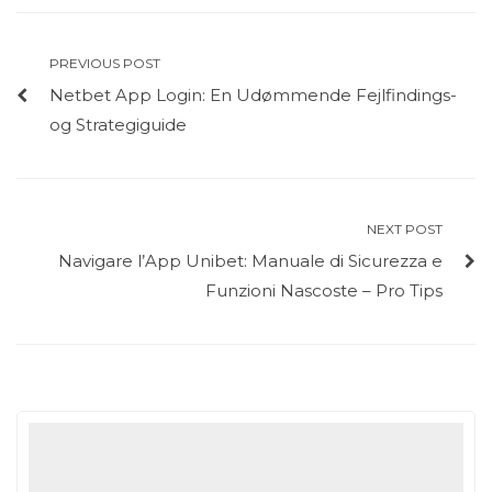
PREVIOUS POST
Netbet App Login: En Udømmende Fejlfindings-
og Strategiguide
NEXT POST
Navigare l’App Unibet: Manuale di Sicurezza e
Funzioni Nascoste – Pro Tips