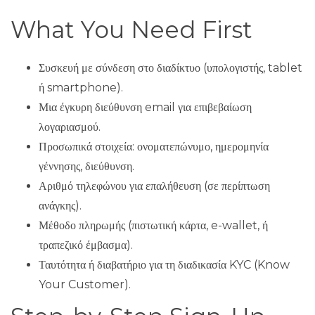
What You Need First
Συσκευή με σύνδεση στο διαδίκτυο (υπολογιστής, tablet
ή smartphone).
Μια έγκυρη διεύθυνση email για επιβεβαίωση
λογαριασμού.
Προσωπικά στοιχεία: ονοματεπώνυμο, ημερομηνία
γέννησης, διεύθυνση.
Αριθμό τηλεφώνου για επαλήθευση (σε περίπτωση
ανάγκης).
Μέθοδο πληρωμής (πιστωτική κάρτα, e-wallet, ή
τραπεζικό έμβασμα).
Ταυτότητα ή διαβατήριο για τη διαδικασία KYC (Know
Your Customer).