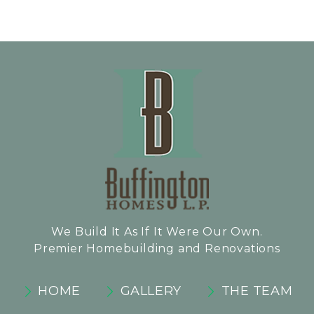
We Build It As If It Were Our Own.
Premier Homebuilding and Renovations
HOME
GALLERY
THE TEAM