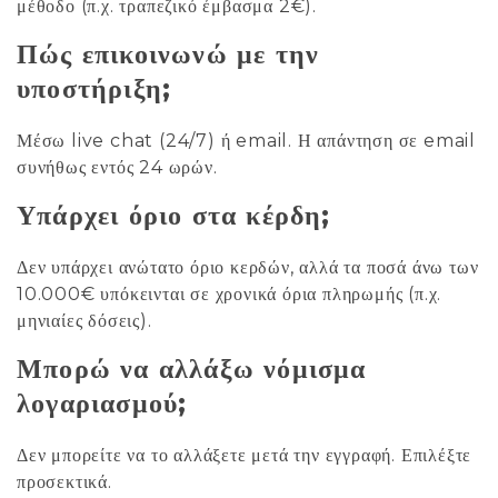
μέθοδο (π.χ. τραπεζικό έμβασμα 2€).
Πώς επικοινωνώ με την
υποστήριξη;
Μέσω live chat (24/7) ή email. Η απάντηση σε email
συνήθως εντός 24 ωρών.
Υπάρχει όριο στα κέρδη;
Δεν υπάρχει ανώτατο όριο κερδών, αλλά τα ποσά άνω των
10.000€ υπόκεινται σε χρονικά όρια πληρωμής (π.χ.
μηνιαίες δόσεις).
Μπορώ να αλλάξω νόμισμα
λογαριασμού;
Δεν μπορείτε να το αλλάξετε μετά την εγγραφή. Επιλέξτε
προσεκτικά.