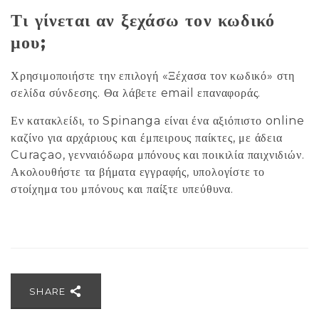
Τι γίνεται αν ξεχάσω τον κωδικό
μου;
Χρησιμοποιήστε την επιλογή «Ξέχασα τον κωδικό» στη
σελίδα σύνδεσης. Θα λάβετε email επαναφοράς.
Εν κατακλείδι, το Spinanga είναι ένα αξιόπιστο online
καζίνο για αρχάριους και έμπειρους παίκτες, με άδεια
Curaçao, γενναιόδωρα μπόνους και ποικιλία παιχνιδιών.
Ακολουθήστε τα βήματα εγγραφής, υπολογίστε το
στοίχημα του μπόνους και παίξτε υπεύθυνα.
SHARE