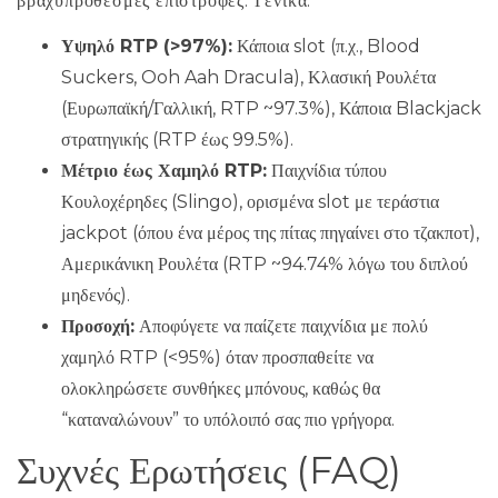
βραχυπρόθεσμες επιστροφές. Γενικά:
Υψηλό RTP (>97%):
Κάποια slot (π.χ., Blood
Suckers, Ooh Aah Dracula), Κλασική Ρουλέτα
(Ευρωπαϊκή/Γαλλική, RTP ~97.3%), Κάποια Blackjack
στρατηγικής (RTP έως 99.5%).
Μέτριο έως Χαμηλό RTP:
Παιχνίδια τύπου
Κουλοχέρηδες (Slingo), ορισμένα slot με τεράστια
jackpot (όπου ένα μέρος της πίτας πηγαίνει στο τζακποτ),
Αμερικάνικη Ρουλέτα (RTP ~94.74% λόγω του διπλού
μηδενός).
Προσοχή:
Αποφύγετε να παίζετε παιχνίδια με πολύ
χαμηλό RTP (<95%) όταν προσπαθείτε να
ολοκληρώσετε συνθήκες μπόνους, καθώς θα
“καταναλώνουν” το υπόλοιπό σας πιο γρήγορα.
Συχνές Ερωτήσεις (FAQ)