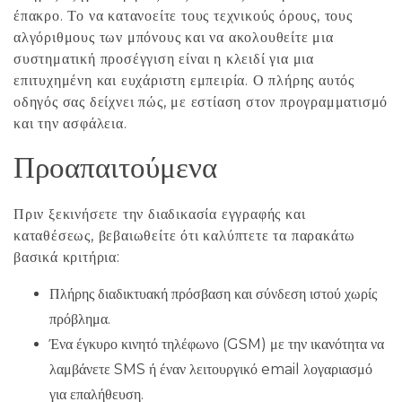
έπακρο. Το να κατανοείτε τους τεχνικούς όρους, τους
αλγόριθμους των μπόνους και να ακολουθείτε μια
συστηματική προσέγγιση είναι η κλειδί για μια
επιτυχημένη και ευχάριστη εμπειρία. Ο πλήρης αυτός
οδηγός σας δείχνει πώς, με εστίαση στον προγραμματισμό
και την ασφάλεια.
Προαπαιτούμενα
Πριν ξεκινήσετε την διαδικασία εγγραφής και
καταθέσεως, βεβαιωθείτε ότι καλύπτετε τα παρακάτω
βασικά κριτήρια:
Πλήρης διαδικτυακή πρόσβαση και σύνδεση ιστού χωρίς
πρόβλημα.
Ένα έγκυρο κινητό τηλέφωνο (GSM) με την ικανότητα να
λαμβάνετε SMS ή έναν λειτουργικό email λογαριασμό
για επαλήθευση.