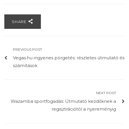
SHARE
PREVIOUS POST
Vegas.hu ingyenes pörgetés: részletes útmutató és
számítások
NEXT POST
Wazamba sportfogadás: Útmutató kezdőknek a
regisztrációtól a nyereményig