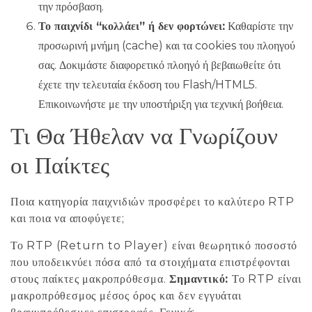
την πρόσβαση.
Το παιχνίδι “κολλάει” ή δεν φορτώνει:
Καθαρίστε την
προσωρινή μνήμη (cache) και τα cookies του πλοηγού
σας. Δοκιμάστε διαφορετικό πλοηγό ή βεβαιωθείτε ότι
έχετε την τελευταία έκδοση του Flash/HTML5.
Επικοινωνήστε με την υποστήριξη για τεχνική βοήθεια.
Τι Θα Ήθελαν να Γνωρίζουν
οι Παίκτες
Ποια κατηγορία παιχνιδιών προσφέρει το καλύτερο RTP
και ποια να αποφύγετε;
Το RTP (Return to Player) είναι θεωρητικό ποσοστό
που υποδεικνύει πόσα από τα στοιχήματα επιστρέφονται
στους παίκτες μακροπρόθεσμα.
Σημαντικό:
Το RTP είναι
μακροπρόθεσμος μέσος όρος και δεν εγγυάται