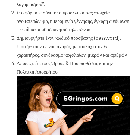
λογαριασμού”.
Στο φόρμα, εισάγετε τα προσωπικά σας στοιχεία:
ονοματεπώνυμο, ημερομηνία γέννησης, έγκυρη διεύθυνση
email και αριθμό κινητού τηλεφώνου.
Δημιουργήστε έναν κωδικό πρόσβασης (password).
Συστήνεται να είναι ισχυρός, με τουλάχιστον 8
χαρακτήρες, συνδυασμό κεφαλαίων, μικρών και αριθμών.
Αποδεχτείτε τους Όρους & Προϋποθέσεις και την
Πολιτική Απορρήτου.