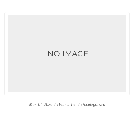
NO IMAGE
Branch Tec
Uncategorized
Mar 13, 2026