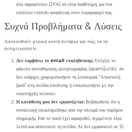
δύο παραγόντων (2FA) αν είναι διαθέσιμη, για ένα
επιπλέον επίπεδο ασφάλειας στον λογαριασμό σας.
Συχνά Προβλήματα & Λύσεις
Ακολουθούν μερικά κοινά σενάρια και πώς να τα
αντιμετωπίσετε:
Δεν λαμβάνω το email επαλήθευσης:
Ελέγξτε το
φάκελο ανεπιθύμητης αλληλογραφίας (spam/junk). Αν
δεν υπάρχει, χρησιμοποιήστε τη λειτουργία “Αποστολή
ξανά” στη σελίδα σύνδεσης ή επικοινωνήστε με την
υποστήριξη πελατών.
Η κατάθεση μου δεν εμφανίζεται:
Βεβαιωθείτε ότι η
συναλλαγή ολοκληρώθηκε από την πλευρά του παρόχου
πληρωμής. Εάν το ποσό έχει αφαιρεθεί, περιμένετε λίγα
λεπτά και ανανεώστε τη σελίδα. Αν δεν εμφανιστεί σε 15