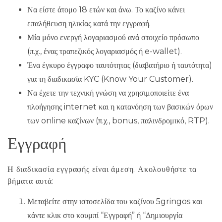
Να είστε άτομο 18 ετών και άνω. Το καζίνο κάνει
επαλήθευση ηλικίας κατά την εγγραφή.
Μία μόνο ενεργή λογαριασμού ανά στοιχείο πρόσωπο
(π.χ., ένας τραπεζικός λογαριασμός ή e-wallet).
Ένα έγκυρο έγγραφο ταυτότητας (διαβατήριο ή ταυτότητα)
για τη διαδικασία KYC (Know Your Customer).
Να έχετε την τεχνική γνώση να χρησιμοποιείτε ένα
πλοήγησης internet και η κατανόηση των βασικών όρων
των online καζίνων (π.χ., bonus, παλινδρομικό, RTP).
Εγγραφή
Η διαδικασία εγγραφής είναι άμεση. Ακολουθήστε τα
βήματα αυτά:
Μεταβείτε στην ιστοσελίδα του καζίνου 5gringos και
κάντε κλικ στο κουμπί “Εγγραφή” ή “Δημιουργία