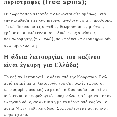
περιστροφές (free spins);
Οι δωρεάν περιστροφές πιστώνονται είτε αμέσως μετά
την κατάθεση είτε καθημερινά, ανάλογα με την προσφορά.
Τα κέρδη από αυτές συνήθως θεωρούνται ως μπόνους
χρήματα και υπόκεινται στις δικές τους συνθήκες
παλινδρομησης (π.χ., x40), που πρέπει να ολοκληρωθούν
πριν την ανάληψη.
Η άδεια λειτουργίας του καζίνου
είναι έγκυρη για Ελλάδα;
Το καζίνο λειτουργεί με άδεια από την Κουρασάο. Ενώ
αυτό επιτρέπει τη λειτουργία του σε πολλές χώρες, οι
κερδοφορίες από καζίνο με άδεια Κουρασάο μπορεί να
υπόκεινται σε φορολογικές υποχρεώσεις σύμφωνα με τον
ελληνικό νόμο, σε αντίθεση με τα κέρδη από καζίνο με
άδεια MGA ή εθνική άδεια. Συμβουλευτείτε πάντα έναν
φοροτεχνικό.