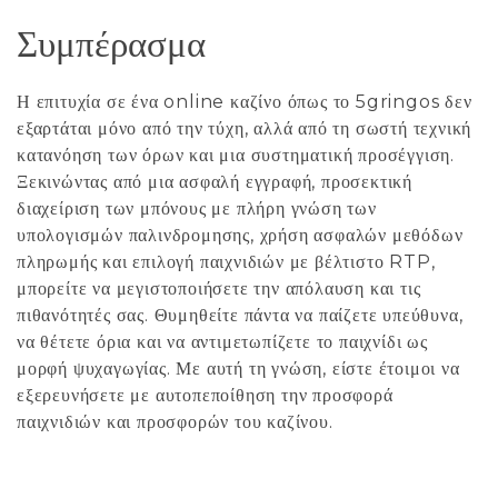
Συμπέρασμα
Η επιτυχία σε ένα online καζίνο όπως το 5gringos δεν
εξαρτάται μόνο από την τύχη, αλλά από τη σωστή τεχνική
κατανόηση των όρων και μια συστηματική προσέγγιση.
Ξεκινώντας από μια ασφαλή εγγραφή, προσεκτική
διαχείριση των μπόνους με πλήρη γνώση των
υπολογισμών παλινδρομησης, χρήση ασφαλών μεθόδων
πληρωμής και επιλογή παιχνιδιών με βέλτιστο RTP,
μπορείτε να μεγιστοποιήσετε την απόλαυση και τις
πιθανότητές σας. Θυμηθείτε πάντα να παίζετε υπεύθυνα,
να θέτετε όρια και να αντιμετωπίζετε το παιχνίδι ως
μορφή ψυχαγωγίας. Με αυτή τη γνώση, είστε έτοιμοι να
εξερευνήσετε με αυτοπεποίθηση την προσφορά
παιχνιδιών και προσφορών του καζίνου.