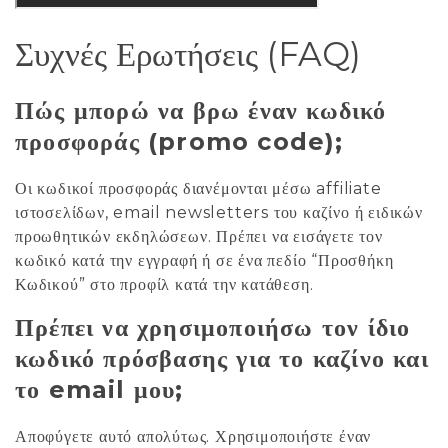
Συχνές Ερωτήσεις (FAQ)
Πώς μπορώ να βρω έναν κωδικό
προσφοράς (promo code);
Οι κωδικοί προσφοράς διανέμονται μέσω affiliate
ιστοσελίδων, email newsletters του καζίνο ή ειδικών
προωθητικών εκδηλώσεων. Πρέπει να εισάγετε τον
κωδικό κατά την εγγραφή ή σε ένα πεδίο “Προσθήκη
Κωδικού” στο προφίλ κατά την κατάθεση.
Πρέπει να χρησιμοποιήσω τον ίδιο
κωδικό πρόσβασης για το καζίνο και
το email μου;
Αποφύγετε αυτό απολύτως. Χρησιμοποιήστε έναν