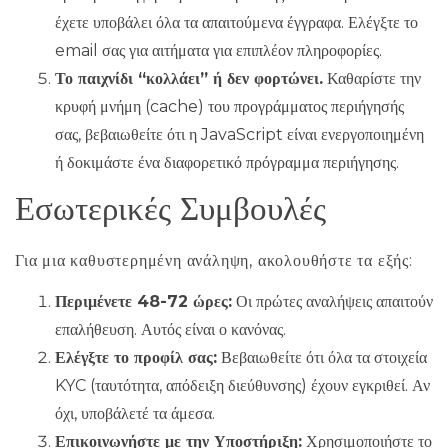
έχετε υποβάλει όλα τα απαιτούμενα έγγραφα. Ελέγξτε το
email σας για αιτήματα για επιπλέον πληροφορίες.
Το παιχνίδι “κολλάει” ή δεν φορτώνει.
Καθαρίστε την
κρυφή μνήμη (cache) του προγράμματος περιήγησής
σας, βεβαιωθείτε ότι η JavaScript είναι ενεργοποιημένη
ή δοκιμάστε ένα διαφορετικό πρόγραμμα περιήγησης.
Εσωτερικές Συμβουλές
Για μια καθυστερημένη ανάληψη, ακολουθήστε τα εξής:
Περιμένετε 48-72 ώρες:
Οι πρώτες αναλήψεις απαιτούν
επαλήθευση. Αυτός είναι ο κανόνας.
Ελέγξτε το προφίλ σας:
Βεβαιωθείτε ότι όλα τα στοιχεία
KYC (ταυτότητα, απόδειξη διεύθυνσης) έχουν εγκριθεί. Αν
όχι, υποβάλετέ τα άμεσα.
Επικοινωνήστε με την Υποστήριξη:
Χρησιμοποιήστε το