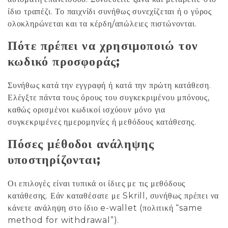
ίδιο τραπέζι. Το παιχνίδι συνήθως συνεχίζεται ή ο γύρος
ολοκληρώνεται και τα κέρδη/απώλειες πιστώνονται.
Πότε πρέπει να χρησιμοποιώ τον
κωδικό προσφοράς;
Συνήθως κατά την εγγραφή ή κατά την πρώτη κατάθεση.
Ελέγξτε πάντα τους όρους του συγκεκριμένου μπόνους,
καθώς ορισμένοι κωδικοί ισχύουν μόνο για
συγκεκριμένες ημερομηνίες ή μεθόδους κατάθεσης.
Πόσες μέθοδοι ανάληψης
υποστηρίζονται;
Οι επιλογές είναι τυπικά οι ίδιες με τις μεθόδους
κατάθεσης. Εάν καταθέσατε με Skrill, συνήθως πρέπει να
κάνετε ανάληψη στο ίδιο e-wallet (πολιτική “same
method for withdrawal”).