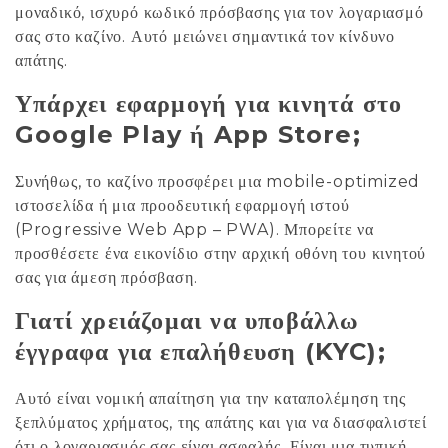
μοναδικό, ισχυρό κωδικό πρόσβασης για τον λογαριασμό
σας στο καζίνο. Αυτό μειώνει σημαντικά τον κίνδυνο
απάτης.
Υπάρχει εφαρμογή για κινητά στο
Google Play ή App Store;
Συνήθως, το καζίνο προσφέρει μια mobile-optimized
ιστοσελίδα ή μια προοδευτική εφαρμογή ιστού
(Progressive Web App – PWA). Μπορείτε να
προσθέσετε ένα εικονίδιο στην αρχική οθόνη του κινητού
σας για άμεση πρόσβαση.
Γιατί χρειάζομαι να υποβάλλω
έγγραφα για επαλήθευση (KYC);
Αυτό είναι νομική απαίτηση για την καταπολέμηση της
ξεπλύματος χρήματος, της απάτης και για να διασφαλιστεί
ότι ο λογαριασμός σας είναι ασφαλής. Είναι μια τυπική