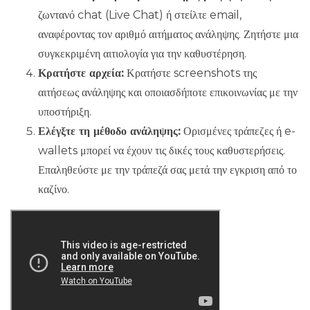
ζωντανό chat (Live Chat) ή στείλτε email,
αναφέροντας τον αριθμό αιτήματος ανάληψης. Ζητήστε μια
συγκεκριμένη αιτιολογία για την καθυστέρηση.
Κρατήστε αρχεία:
Κρατήστε screenshots της
αιτήσεως ανάληψης και οποιασδήποτε επικοινωνίας με την
υποστήριξη.
Ελέγξτε τη μέθοδο ανάληψης:
Ορισμένες τράπεζες ή e-
wallets μπορεί να έχουν τις δικές τους καθυστερήσεις.
Επαληθεύστε με την τράπεζά σας μετά την εγκριση από το
καζίνο.