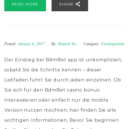
READ MORE
SHARE
Posted:
January 6, 2017
By:
Branch Tec
Category:
Uncategorized
Der Einstieg bei BdmBet app ist unkompliziert,
sobald Sie die Schritte kennen – dieser
Leitfaden führt Sie durch jeden einzelnen. Ob
Sie sich für den BdmBet casino bonus
interessieren oder einfach nur die mobile
Version nutzen möchten, hier finden Sie alle
wichtigen Informationen. Bevor Sie beginnen