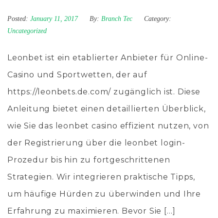
Posted:
January 11, 2017
By:
Branch Tec
Category:
Uncategorized
Leonbet ist ein etablierter Anbieter für Online-
Casino und Sportwetten, der auf
https://leonbets.de.com/ zugänglich ist. Diese
Anleitung bietet einen detaillierten Überblick,
wie Sie das leonbet casino effizient nutzen, von
der Registrierung über die leonbet login-
Prozedur bis hin zu fortgeschrittenen
Strategien. Wir integrieren praktische Tipps,
um häufige Hürden zu überwinden und Ihre
Erfahrung zu maximieren. Bevor Sie […]