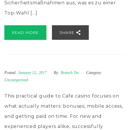
Sicherheitsmaßnahmen aus, was es zu einer
Top-Wahl […]
READ MORE
SHARE
Posted:
January 12, 2017
By:
Branch Tec
Category:
Uncategorized
This practical guide to Cafe casino focuses on
what actually matters: bonuses, mobile access,
and getting paid on time. For new and
experienced players alike, successfully