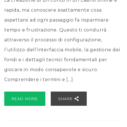
La creazione di un conto in un casinò online è
rapida, ma conoscere esattamente cosa
aspettarsi ad ogni passaggio fa risparmiare
tempo e frustrazione. Questo ti condurrà
attraverso il processo di configurazione,
l’utilizzo dell’interfaccia mobile, la gestione dei
fondi e i dettagli tecnici fondamentali per
giocare in modo consapevole e sicuro.
Comprendere i termini e […]
READ MORE
SHARE