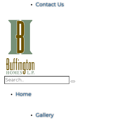
Contact Us
Home
Gallery