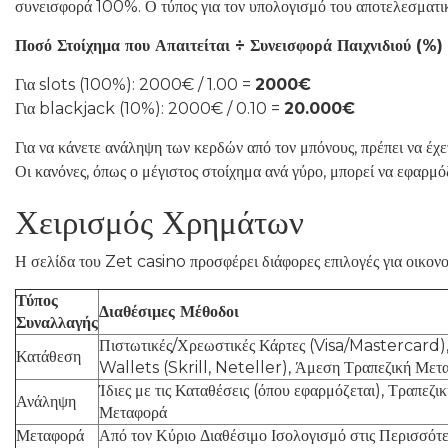
συνεισφορά 100%. Ο τύπος για τον υπολογισμό του αποτελεσματικ
Ποσό Στοίχημα που Απαιτείται ÷ Συνεισφορά Παιχνιδιού (%)
Για slots (100%): 2000€ / 1.00 =
2000€
Για blackjack (10%): 2000€ / 0.10 =
20.000€
Για να κάνετε ανάληψη των κερδών από τον μπόνους, πρέπει να έ
Οι κανόνες, όπως ο μέγιστος στοίχημα ανά γύρο, μπορεί να εφαρμόζ
Χειρισμός Χρημάτων
Η σελίδα του Zet casino προσφέρει διάφορες επιλογές για οικον
Τύπος
Διαθέσιμες Μέθοδοι
Συναλλαγής
Πιστωτικές/Χρεωστικές Κάρτες (Visa/Mastercard),
Κατάθεση
Wallets (Skrill, Neteller), Άμεση Τραπεζική Μετ
Ίδιες με τις Καταθέσεις (όπου εφαρμόζεται), Τραπεζι
Ανάληψη
Μεταφορά
Μεταφορά
Από τον Κύριο Διαθέσιμο Ισολογισμό στις Περισσότ