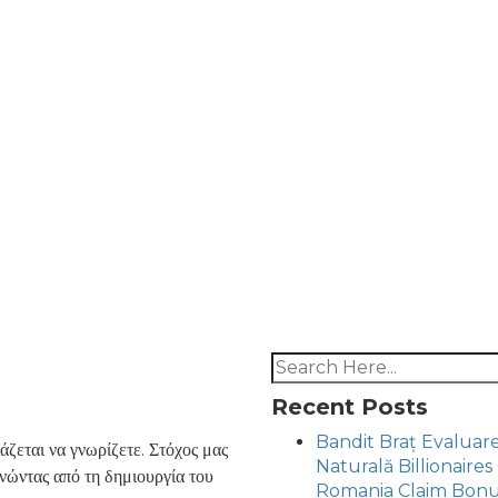
Recent Posts
Bandit Braț Evaluare
άζεται να γνωρίζετε. Στόχος μας
Naturală Billionaires
ινώντας από τη δημιουργία του
Romania Claim Bon