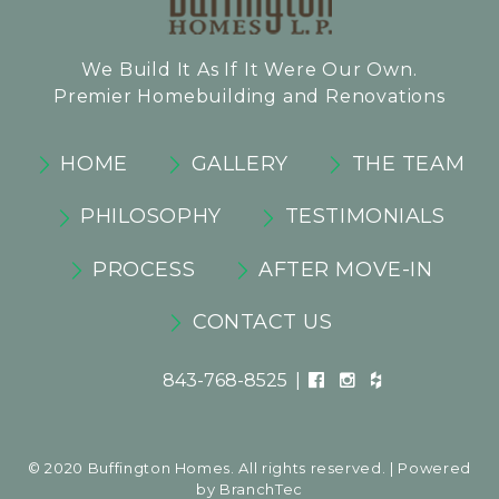
We Build It As If It Were Our Own.
Premier Homebuilding and Renovations
HOME
GALLERY
THE TEAM
PHILOSOPHY
TESTIMONIALS
PROCESS
AFTER MOVE-IN
CONTACT US
843-768-8525
|
© 2020 Buffington Homes. All rights reserved. | Powered
by
BranchTec