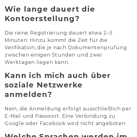
Wie lange dauert die
Kontoerstellung?
Die reine Registrierung dauert etwa 2–3
Minuten. Hinzu kommt die Zeit für die
Verifikation, die je nach Dokumentenprüfung
zwischen einigen Stunden und zwei
Werktagen liegen kann.
Kann ich mich auch über
soziale Netzwerke
anmelden?
Nein, die Anmeldung erfolgt ausschließlich per
E-Mail und Passwort. Eine Verbindung zu
Google oder Facebook wird nicht angeboten.
Welche Sprachen werden im