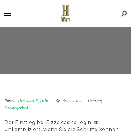
Posted:
December 6, 2016
By:
Branch Tec
Category:
Uncategorized
Der Einstieg bei
Bizzo casino login
ist
unkompliziert, wenn Sie die Schritte kennen –