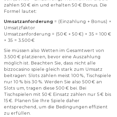
zahlen 50 € ein und erhalten 50 € Bonus. Die
Formel lautet:
Umsatzanforderung
= (Einzahlung + Bonus) ×
Umsatzfaktor
Umsatzanforderung = (50 € + 50 €) × 35 = 100 €
× 35 = 3.500 €
Sie müssen also Wetten im Gesamtwert von
3.500 € platzieren, bevor eine Auszahlung
möglich ist. Beachten Sie, dass nicht alle
bizzocasino spiele gleich stark zum Umsatz
beitragen: Slots zählen meist 100 %, Tischspiele
nur 10 % bis 30 %. Werden Sie also 500 € an
Slots um, tragen diese 500 € bei. Bei
Tischspielen mit 50 € Einsatz zählen nur 5 € bis
15 €. Planen Sie Ihre Spiele daher
entsprechend, um die Bedingungen effizient
zu erfüllen.