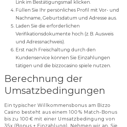
Link im Bestätigungsmail klicken.
Füllen Sie Ihr persönliches Profil mit Vor- und
Nachname, Geburtsdatum und Adresse aus.
Laden Sie die erforderlichen
Verifikationsdokumente hoch (z. B. Ausweis
und Adressnachweis).
Erst nach Freischaltung durch den
Kundenservice können Sie Einzahlungen
tätigen und die bizzocasino spiele nutzen.
Berechnung der
Umsatzbedingungen
Ein typischer Willkommensbonus am Bizzo
Casino besteht aus einem 100 % Match-Bonus
bis zu 100 € mit einer Umsatzbedingung von
35x (Bonus + Einzahlung). Nehmen wir an, Sie