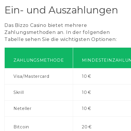
Ein- und Auszahlungen
Das Bizzo Casino bietet mehrere
Zahlungsmethoden an. In der folgenden
Tabelle sehen Sie die wichtigsten Optionen:
ZAHLUNGSMETHODE
MINDESTEINZAHLU
Visa/Mastercard
10 €
Skrill
10 €
Neteller
10 €
Bitcoin
20 €