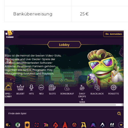
Banküberweisung
25 €