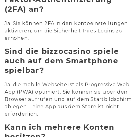
(2FA) an?
Ja, Sie können 2FA in den Kontoeinstellungen
aktivieren, um die Sicherheit Ihres Logins zu
erhöhen.
Sind die bizzocasino spiele
auch auf dem Smartphone
spielbar?
Ja, die mobile Webseite ist als Progressive Web
App (PWA) optimiert. Sie können sie über den
Browser aufrufen und auf dem Startbildschirm
ablegen – eine App aus dem Store ist nicht
erforderlich.
Kann ich mehrere Konten
besitzen?