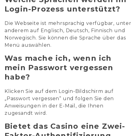
Login-Prozess unterstützt?
Die Webseite ist mehrsprachig verfügbar, unter
anderem auf Englisch, Deutsch, Finnisch und
Norwegisch. Sie können die Sprache über das
Menü auswählen.
Was mache ich, wenn ich
mein Passwort vergessen
habe?
Klicken Sie auf dem Login-Bildschirm auf
„Passwort vergessen“ und folgen Sie den
Anweisungen in der E-Mail, die Ihnen
zugesandt wird.
Bietet das Casino eine Zwei-
Faktor-Authentifizierung