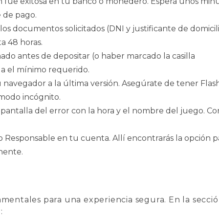
ión fue exitosa en tu banco o monedero. Espera unos minu
 de pago.
os documentos solicitados (DNI y justificante de domicil
a 48 horas.
do antes de depositar (o haber marcado la casilla
la el mínimo requerido.
 navegador a la última versión. Asegúrate de tener Flas
 modo incógnito.
ntalla del error con la hora y el nombre del juego. Co
o Responsable en tu cuenta. Allí encontrarás la opción p
nente.
mentales para una experiencia segura. En la secci
: