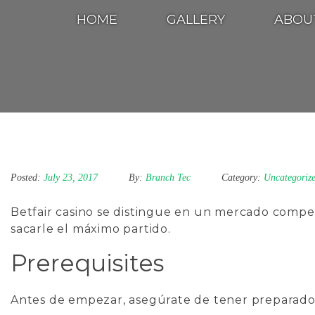
HOME
GALLERY
ABOU
Posted:
July 23, 2017
By:
Branch Tec
Category:
Uncategoriz
Betfair casino
se distingue en un mercado competi
sacarle el máximo partido.
Prerequisites
Antes de empezar, asegúrate de tener preparado 