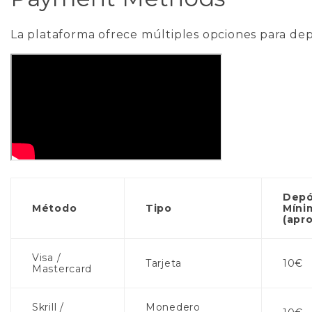
La plataforma ofrece múltiples opciones para depos
Depó
Método
Tipo
Míni
(apro
Visa /
Tarjeta
10€
Mastercard
Skrill /
Monedero