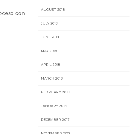
AUGUST 2018
roceso con
JULY 2018
JUNE 2018
MAY 2018
APRIL 2018
MARCH 2018
FEBRUARY 2018
JANUARY 2018
DECEMBER 2017
NOVEMBER 2017