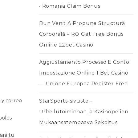
• Romania Claim Bonus
Bun Venit A Propune Structură
Corporală – RO Get Free Bonus
Online 22bet Casino
Aggiustamento Processo E Conto
Impostazione Online 1 Bet Casinò
— Unione Europea Register Free
 y correo
StarSports-sivusto –
Urheilutoiminnan ja Kasinopelien
olos.
Mukaansatempaava Sekoitus
vará tu