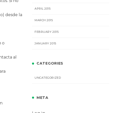
tos. Si no
APRIL 2015
io) desde la
MARCH 2015
FEBRUARY 2015
h o
JANUARY 2015
ntacta al
CATEGORIES
ara
UNCATEGORIZED
META
ón