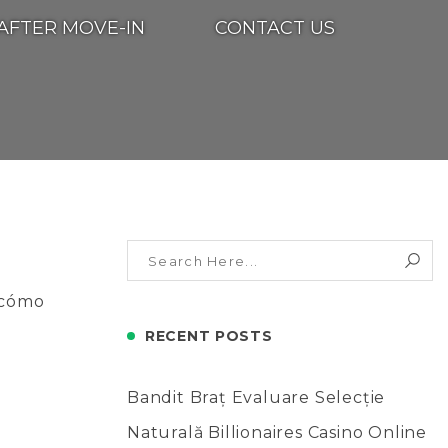
AFTER MOVE-IN
CONTACT US
 cómo
RECENT POSTS
Bandit Braț Evaluare Selecție
Naturală Billionaires Casino Online