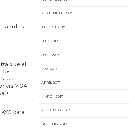
SEPTEMBER 2017
 la ruleta
AUGUST 2017
JULY 2017
JUNE 2017
iza que el
MAY 2017
 los
urazao
APRIL 2017
icencia MGA
aís.
MARCH 2017
FEBRUARY 2017
n KYC para
JANUARY 2017