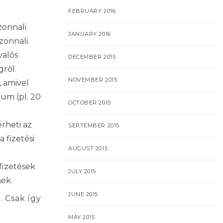
FEBRUARY 2016
zonnali
JANUARY 2016
zonnali.
valós
DECEMBER 2015
gről.
NOVEMBER 2015
, amivel
mum (pl. 20
OCTOBER 2015
rheti az
SEPTEMBER 2015
 fizetési
AUGUST 2015
fizetések
JULY 2015
nek.
JUNE 2015
. Csak így
MAY 2015