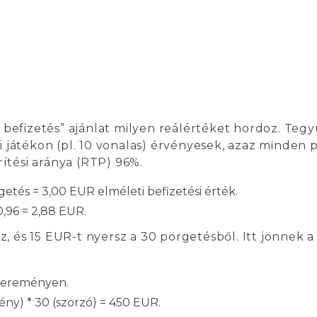
 befizetés” ajánlat milyen reálértéket hordoz. Tegy
i játékon (pl. 10 vonalas) érvényesek, azaz minden 
rítési aránya (RTP) 96%.
etés = 3,00 EUR elméleti befizetési érték.
,96 = 2,88 EUR.
 és 15 EUR-t nyersz a 30 pörgetésből. Itt jönnek a 
nyereményen.
ny) * 30 (szorzó) = 450 EUR.