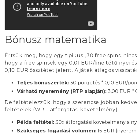
Bónusz matematika
Értsük meg, hogy egy tipikus „30 free spins, nincs
hogy a free spinsek egy 0,01 EUR/line tétű nyerés
0,10 EUR össztétet jelent. A játék átlagos visszaté
Teljes bónuszérték:
30 pörgetés * 0,10 EUR/pörg
Várható nyeremény (RTP alapján):
3,00 EUR * 0
De feltételezzük, hogy a szerencse jobban kedvez,
feltételek (WR – átforgatási követelmény):
Példa feltétel:
30x átforgatási követelmény a 
Szükséges fogadási volumen:
15 EUR (nyeremé