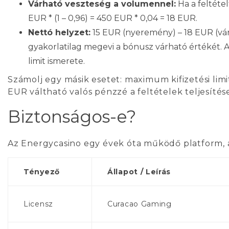
Várható veszteség a volumennel:
Ha a feltéte
EUR * (1 – 0,96) = 450 EUR * 0,04 = 18 EUR.
Nettó helyzet:
15 EUR (nyeremény) – 18 EUR (várh
gyakorlatilag megevi a bónusz várható értékét. A
limit ismerete.
Számolj egy másik esetet: maximum kifizetési limi
EUR váltható valós pénzzé a feltételek teljesíté
Biztonságos-e?
Az Energycasino egy évek óta működő platform, a
Tényező
Állapot / Leírás
Licensz
Curacao Gaming