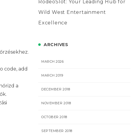
RodeoSlot: Your Leading Hub for
Wild West Entertainment
Excellence
ARCHIVES
enőrzésekhez.
MARCH 2026
mo code, add
MARCH 2019
nőrizd a
DECEMBER 2018
ők.
ási
NOVEMBER 2018
OCTOBER 2018
SEPTEMBER 2018