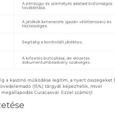
A pénzügyi és személyes adataid biztonságos
továbbítása.
A játékok kimenetele igazán véletlenszerű és
tisztességes.
Segítség a kontrollált játékhoz.
A kifizetés biztosítása, de előzetes
dokumentumbeadvány szükséges.
Míg a kaszinó működése legitim, a nyert összegeket 
 jövedelemadó (15%) tárgyát képezhetik, mivel
 megállapodás Curacaoval. Ezzel számolj!
zetése