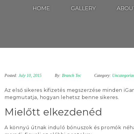
HOME
GALLERY
ABOU
Posted:
July 10, 2015
By:
Branch Tec
Category:
Uncategoriz
Az első sikeres kifizetés megszerzése minden iGa
megmutatja, hogyan lehetsz benne sikeres.
Mielőtt elkezdenéd
A könnyű útnak induló bónuszok és promók néha 