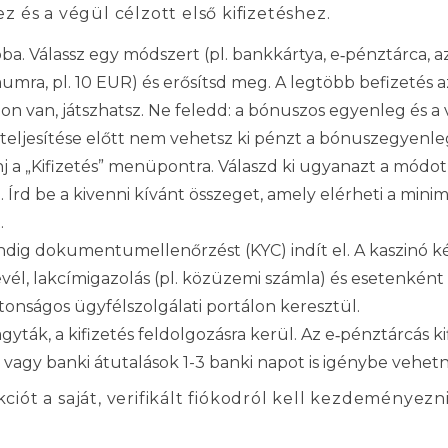
z és a végül célzott első kifizetéshez.
ba. Válassz egy módszert (pl. bankkártya, e‑pénztárca, a
imumra, pl. 10 EUR) és erősítsd meg. A legtöbb befizetés a
n van, játszhatsz. Ne feledd: a bónuszos egyenleg és a 
teljesítése előtt nem vehetsz ki pénzt a bónuszegyenle
j a „Kifizetés” menüpontra. Válaszd ki ugyanazt a módot
). Írd be a kivenni kívánt összeget, amely elérheti a mini
.
ndig dokumentumellenőrzést (KYC) indít el. A kaszinó ké
vél, lakcímigazolás (pl. közüzemi számla) és esetenként a
ztonságos ügyfélszolgálati portálon keresztül.
k, a kifizetés feldolgozásra kerül. Az e‑pénztárcás ki
 vagy banki átutalások 1-3 banki napot is igénybe vehet
iót a saját, verifikált fiókodról kell kezdeményezni