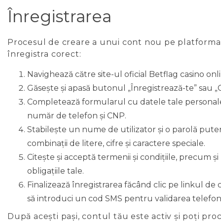
Înregistrarea
Procesul de creare a unui cont nou pe platforma B
înregistra corect:
Navighează către site-ul oficial Betflag casino on
Găsește și apasă butonul „Înregistrează-te” sau „Cr
Completează formularul cu datele tale personale
număr de telefon și CNP.
Stabilește un nume de utilizator și o parolă put
combinații de litere, cifre și caractere speciale.
Citește și acceptă termenii și condițiile, precum și 
obligațiile tale.
Finalizează înregistrarea făcând clic pe linkul de c
să introduci un cod SMS pentru validarea telefon
După acești pași, contul tău este activ și poți pr