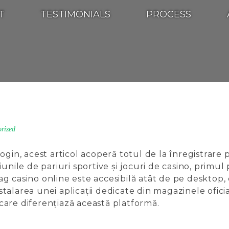
T
TESTIMONIALS
PROCESS
rized
login
, acest articol acoperă totul de la înregistrare 
nile de pariuri sportive și jocuri de casino, primul
ag casino online este accesibilă atât de pe desktop, c
stalarea unei aplicații dedicate din magazinele oficia
 care diferențiază această platformă.