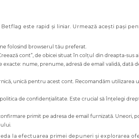
etflag este rapid și liniar. Urmează acești pași pen
line folosind browserul tău preferat.
eează cont”, de obicei situat în colțul din dreapta-sus al 
 exacte: nume, prenume, adresă de email validă, dată d
ernică, unică pentru acest cont. Recomandăm utilizarea 
politica de confidențialitate. Este crucial să înțelegi drept
onfirmare primit pe adresa de email furnizată. Uneori, poți
ului.
oceda la efectuarea primei depuneri și explorarea ofe