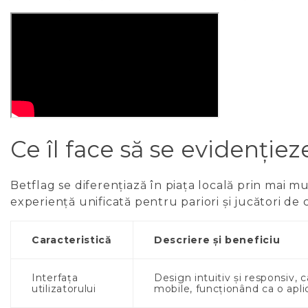
Ce îl face să se evidențiez
Betflag se diferențiază în piața locală prin mai mu
experiență unificată pentru pariori și jucători de 
Caracteristică
Descriere și beneficiu
Interfața
Design intuitiv și responsiv, 
utilizatorului
mobile, funcționând ca o apl