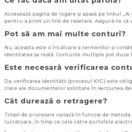
Ce fac dacă am uitat parola?
Accesează pagina de logare și apasă pe linkul „Ai 
pentru a primi un link de resetare. Asigură-te că v
Pot să am mai multe conturi?
Nu, aceasta este o încălcare a termenilor și condiț
identitatea sa reală. Conturile multiple pot duce
Este necesară verificarea cont
Da, verificarea identității (procesul KYC) este obli
clare ale documentelor solicitate în secțiunea de
Cât durează o retragere?
Timpii de procesare variază în funcție de metoda a
lucrătoare, în timp ce cele către portofele electr