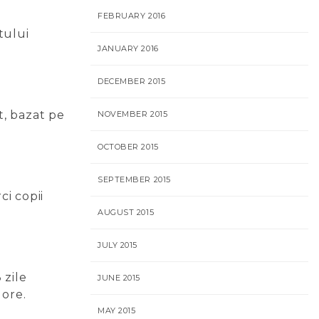
FEBRUARY 2016
tului
JANUARY 2016
DECEMBER 2015
t, bazat pe
NOVEMBER 2015
OCTOBER 2015
SEPTEMBER 2015
ci copii
AUGUST 2015
JULY 2015
 zile
JUNE 2015
 ore.
MAY 2015