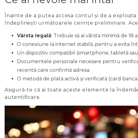
Înainte de a putea accesa contul și de a exploata 
îndeplinești următoarele cerințe preliminare. Ac
Vârsta legală
: Trebuie să ai vârsta minimă de 18 
O conexiune la internet stabilă, pentru a evita înt
Un dispozitiv compatibil (smartphone, tabletă sa
Documentele personale necesare pentru verificare
recentă care confirmă adresa.
O metodă de plată activă și verificată (card banca
Asigură-te că ai toate aceste elemente la îndemâ
autentificare.