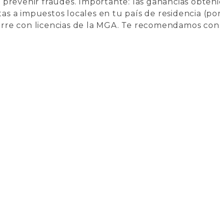
a prevenir fraudes. Importante: las ganancias obten
as a impuestos locales en tu país de residencia (po
curre con licencias de la MGA. Te recomendamos con