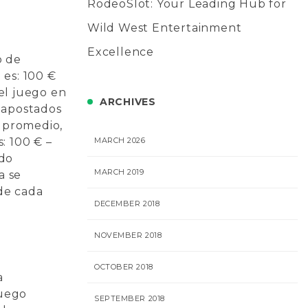
RodeoSlot: Your Leading Hub for
Wild West Entertainment
Excellence
o de
 es: 100 €
del juego en
ARCHIVES
 apostados
n promedio,
: 100 € –
MARCH 2026
ado
MARCH 2019
a se
 de cada
DECEMBER 2018
NOVEMBER 2018
OCTOBER 2018
a
juego
SEPTEMBER 2018