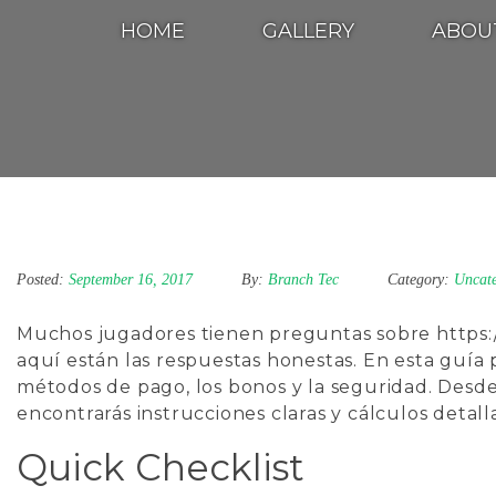
HOME
GALLERY
ABOU
Posted:
September 16, 2017
By:
Branch Tec
Category:
Uncate
Muchos jugadores tienen preguntas sobre
https
aquí están las respuestas honestas. En esta guía 
métodos de pago, los bonos y la seguridad. Desd
encontrarás instrucciones claras y cálculos detal
Quick Checklist