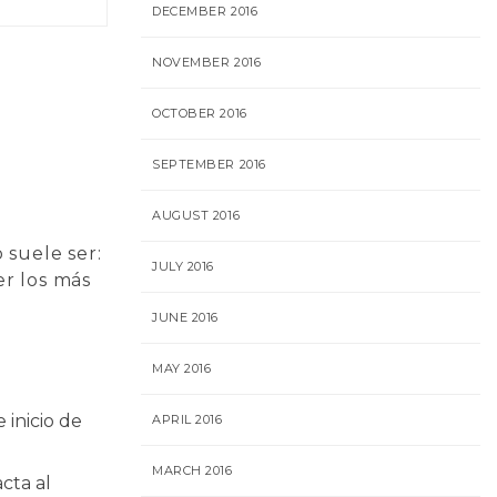
DECEMBER 2016
NOVEMBER 2016
OCTOBER 2016
SEPTEMBER 2016
AUGUST 2016
 suele ser:
JULY 2016
er los más
JUNE 2016
MAY 2016
 inicio de
APRIL 2016
MARCH 2016
cta al