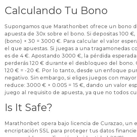
Calculando Tu Bono
Supongamos que Marathonbet ofrece un bono de 
apuesta de 30x sobre el bono. Si depositas 100 €, 
(bono) × 30 = 3000 €. Para calcular el valor esper
el que apuestas. Si juegas a una tragamonedas c
es de 4 €. Apostando 3000 €, la pérdida esperada e
perderás 120 € durante el desbloqueo del bono. C
120 € = -20 €. Por lo tanto, desde un enfoque p
negativo. Sin embargo, si eliges juegos con mayor
reduce: 3000 € × 0.005 = 15 €, dando un valor esp
juego al requisito de apuesta, ya que no todos c
Is It Safe?
Marathonbet opera bajo licencia de Curazao, un e
encriptación SSL para proteger tus datos financi