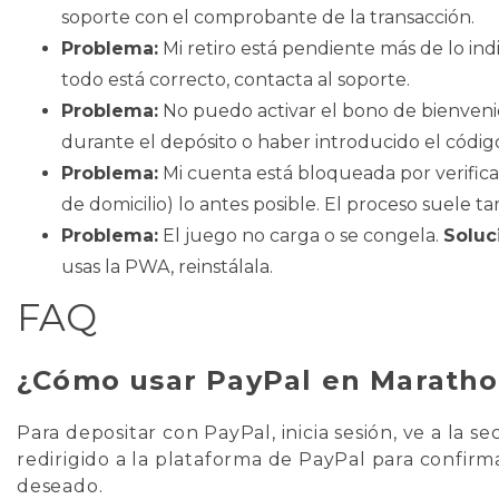
soporte con el comprobante de la transacción.
Problema:
Mi retiro está pendiente más de lo ind
todo está correcto, contacta al soporte.
Problema:
No puedo activar el bono de bienveni
durante el depósito o haber introducido el códig
Problema:
Mi cuenta está bloqueada por verifica
de domicilio) lo antes posible. El proceso suele ta
Problema:
El juego no carga o se congela.
Soluc
usas la PWA, reinstálala.
FAQ
¿Cómo usar PayPal en Marath
Para depositar con PayPal, inicia sesión, ve a la s
redirigido a la plataforma de PayPal para confirm
deseado.