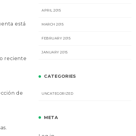
APRIL 2015
uenta está
MARCH 2015
FEBRUARY 2015
JANUARY 2015
o reciente
CATEGORIES
ección de
UNCATEGORIZED
META
as.