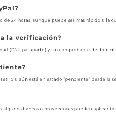
yPal?
zo de 24 horas, aunque puede ser más rápido si la c
 la verificación?
dad (DNI, pasaporte) y un comprobante de domicili
diente?
 retiro si aún está en estado “pendiente” desde la s
ro algunos bancos o proveedores pueden aplicar tas