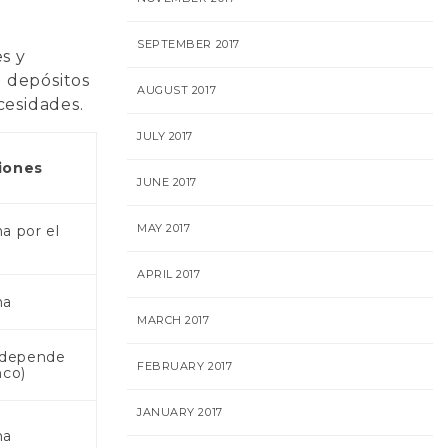
SEPTEMBER 2017
s y
 depósitos
AUGUST 2017
cesidades.
JULY 2017
iones
JUNE 2017
MAY 2017
a por el
APRIL 2017
na
MARCH 2017
(depende
FEBRUARY 2017
nco)
JANUARY 2017
na