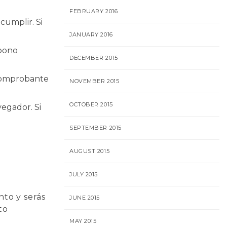
FEBRUARY 2016
cumplir. Si
JANUARY 2016
 bono
DECEMBER 2015
 comprobante
NOVEMBER 2015
OCTOBER 2015
egador. Si
SEPTEMBER 2015
AUGUST 2015
JULY 2015
nto y serás
JUNE 2015
to
MAY 2015