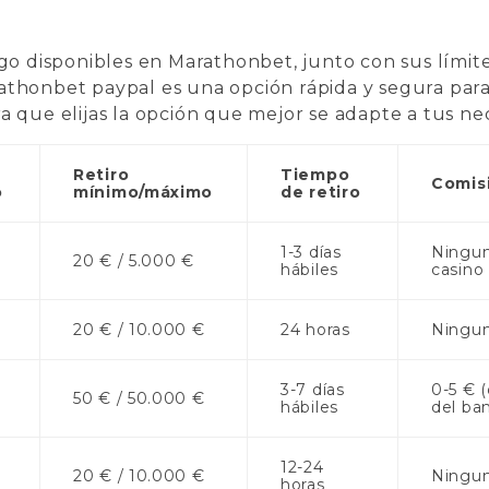
o disponibles en Marathonbet, junto con sus límite
thonbet paypal es una opción rápida y segura para
ra que elijas la opción que mejor se adapte a tus ne
Retiro
Tiempo
Comis
o
mínimo/máximo
de retiro
1-3 días
Ningun
20 € / 5.000 €
hábiles
casino
20 € / 10.000 €
24 horas
Ningu
3-7 días
0-5 € 
50 € / 50.000 €
hábiles
del ba
12-24
20 € / 10.000 €
Ningu
horas