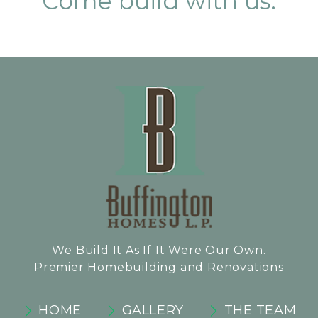
Come build with us.
We Build It As If It Were Our Own.
Premier Homebuilding and Renovations
HOME
GALLERY
THE TEAM