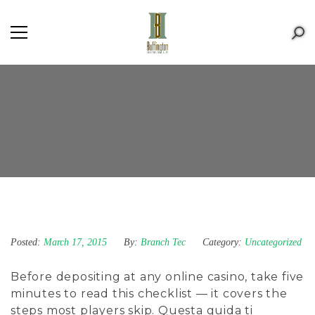
Posted:
March 17, 2015
By:
Branch Tec
Category:
Uncategorized
Before depositing at any online casino, take five
minutes to read this checklist — it covers the
steps most players skip. Questa guida ti