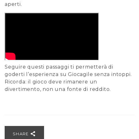
aperti.
Seguire questi passaggi ti permetterà di
goderti l’esperienza su Giocagile senza intoppi.
Ricorda: il gioco deve rimanere un
divertimento, non una fonte di reddito.
SHARE