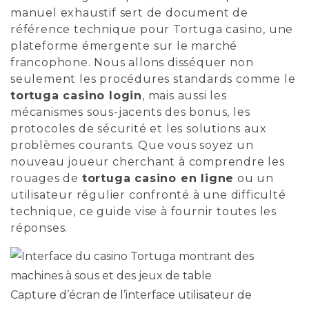
manuel exhaustif sert de document de
référence technique pour
Tortuga casino
, une
plateforme émergente sur le marché
francophone. Nous allons disséquer non
seulement les procédures standards comme le
tortuga casino login
, mais aussi les
mécanismes sous-jacents des bonus, les
protocoles de sécurité et les solutions aux
problèmes courants. Que vous soyez un
nouveau joueur cherchant à comprendre les
rouages de
tortuga casino en ligne
ou un
utilisateur régulier confronté à une difficulté
technique, ce guide vise à fournir toutes les
réponses.
Capture d’écran de l’interface utilisateur de