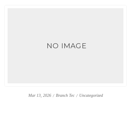
NO IMAGE
Branch Tec
Uncategorized
Mar 13, 2026