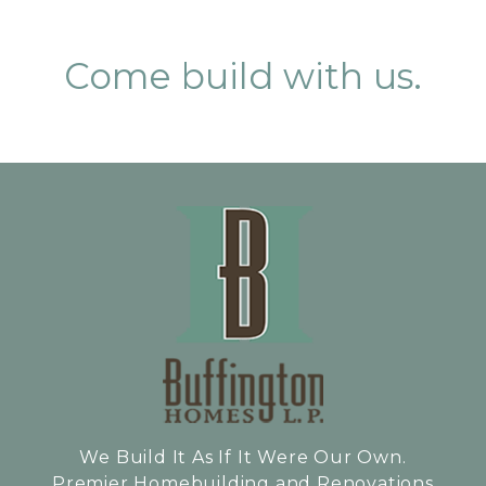
Come build with us.
We Build It As If It Were Our Own.
Premier Homebuilding and Renovations