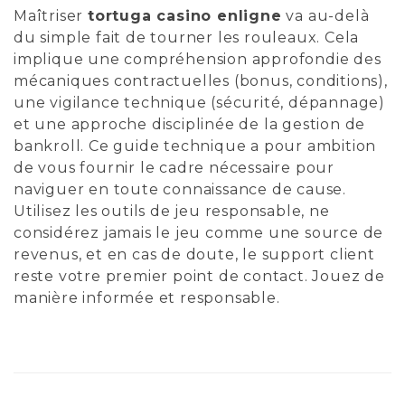
Maîtriser
tortuga casino enligne
va au-delà
du simple fait de tourner les rouleaux. Cela
implique une compréhension approfondie des
mécaniques contractuelles (bonus, conditions),
une vigilance technique (sécurité, dépannage)
et une approche disciplinée de la gestion de
bankroll. Ce guide technique a pour ambition
de vous fournir le cadre nécessaire pour
naviguer en toute connaissance de cause.
Utilisez les outils de jeu responsable, ne
considérez jamais le jeu comme une source de
revenus, et en cas de doute, le support client
reste votre premier point de contact. Jouez de
manière informée et responsable.