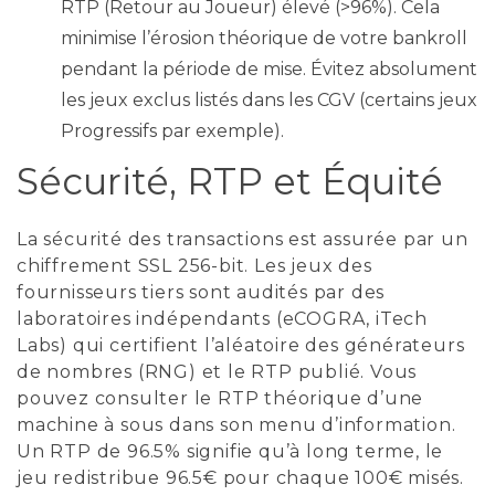
RTP (Retour au Joueur) élevé (>96%). Cela
minimise l’érosion théorique de votre bankroll
pendant la période de mise. Évitez absolument
les jeux exclus listés dans les CGV (certains jeux
Progressifs par exemple).
Sécurité, RTP et Équité
La sécurité des transactions est assurée par un
chiffrement SSL 256-bit. Les jeux des
fournisseurs tiers sont audités par des
laboratoires indépendants (eCOGRA, iTech
Labs) qui certifient l’aléatoire des générateurs
de nombres (RNG) et le RTP publié. Vous
pouvez consulter le RTP théorique d’une
machine à sous dans son menu d’information.
Un RTP de 96.5% signifie qu’à long terme, le
jeu redistribue 96.5€ pour chaque 100€ misés.