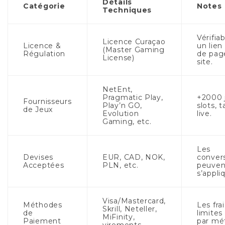
Détails
Catégorie
Notes
Techniques
Vérifiab
Licence Curaçao
Licence &
un lien
(Master Gaming
Régulation
de pag
License)
site.
NetEnt,
Pragmatic Play,
+2000 
Fournisseurs
Play’n GO,
slots, t
de Jeux
Evolution
live.
Gaming, etc.
Les
Devises
EUR, CAD, NOK,
conver
Acceptées
PLN, etc.
peuven
s’appli
Visa/Mastercard,
Méthodes
Les frai
Skrill, Neteller,
de
limites
MiFinity,
Paiement
par mé