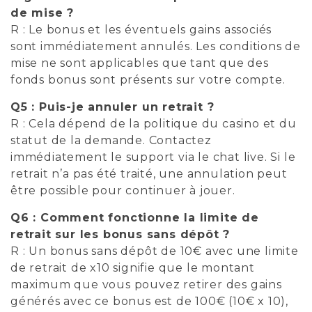
de mise ?
R : Le bonus et les éventuels gains associés
sont immédiatement annulés. Les conditions de
mise ne sont applicables que tant que des
fonds bonus sont présents sur votre compte.
Q5 : Puis-je annuler un retrait ?
R : Cela dépend de la politique du casino et du
statut de la demande. Contactez
immédiatement le support via le chat live. Si le
retrait n’a pas été traité, une annulation peut
être possible pour continuer à jouer.
Q6 : Comment fonctionne la limite de
retrait sur les bonus sans dépôt ?
R : Un bonus sans dépôt de 10€ avec une limite
de retrait de x10 signifie que le montant
maximum que vous pouvez retirer des gains
générés avec ce bonus est de 100€ (10€ x 10),