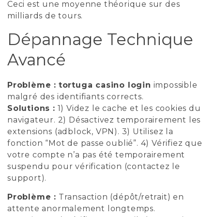
Ceci est une moyenne théorique sur des
milliards de tours.
Dépannage Technique
Avancé
Problème :
tortuga casino login
impossible
malgré des identifiants corrects.
Solutions :
1) Videz le cache et les cookies du
navigateur. 2) Désactivez temporairement les
extensions (adblock, VPN). 3) Utilisez la
fonction “Mot de passe oublié”. 4) Vérifiez que
votre compte n’a pas été temporairement
suspendu pour vérification (contactez le
support).
Problème :
Transaction (dépôt/retrait) en
attente anormalement longtemps.