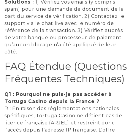
Solutions :
1) Vérifiez vos emails (y compris
spam) pour une demande de document de la
part du service de vérification. 2) Contactez le
support via le chat live avec le numéro de
référence de la transaction. 3) Vérifiez auprès
de votre banque ou processeur de paiement
qu’aucun blocage n’a été appliqué de leur
côté.
FAQ Étendue (Questions
Fréquentes Techniques)
Q1 : Pourquoi ne puis-je pas accéder à
Tortuga Casino depuis la France ?
R : En raison des réglementations nationales
spécifiques, Tortuga Casino ne détient pas de
licence française (ARJEL) et restreint donc
l’accès depuis l’adresse IP française. L’offre