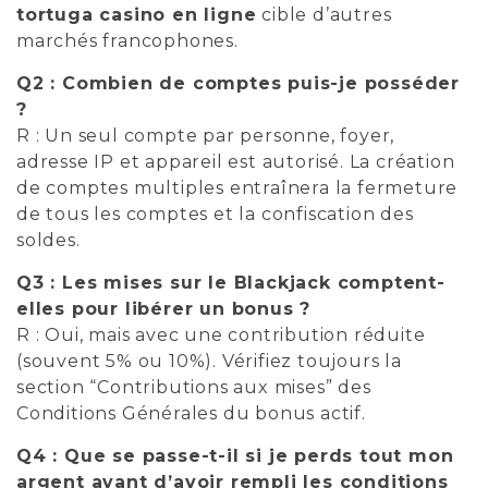
tortuga casino en ligne
cible d’autres
marchés francophones.
Q2 : Combien de comptes puis-je posséder
?
R : Un seul compte par personne, foyer,
adresse IP et appareil est autorisé. La création
de comptes multiples entraînera la fermeture
de tous les comptes et la confiscation des
soldes.
Q3 : Les mises sur le Blackjack comptent-
elles pour libérer un bonus ?
R : Oui, mais avec une contribution réduite
(souvent 5% ou 10%). Vérifiez toujours la
section “Contributions aux mises” des
Conditions Générales du bonus actif.
Q4 : Que se passe-t-il si je perds tout mon
argent avant d’avoir rempli les conditions