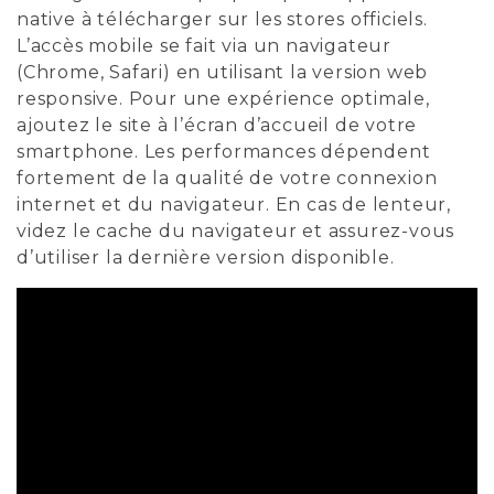
native à télécharger sur les stores officiels.
L’accès mobile se fait via un navigateur
(Chrome, Safari) en utilisant la version web
responsive. Pour une expérience optimale,
ajoutez le site à l’écran d’accueil de votre
smartphone. Les performances dépendent
fortement de la qualité de votre connexion
internet et du navigateur. En cas de lenteur,
videz le cache du navigateur et assurez-vous
d’utiliser la dernière version disponible.