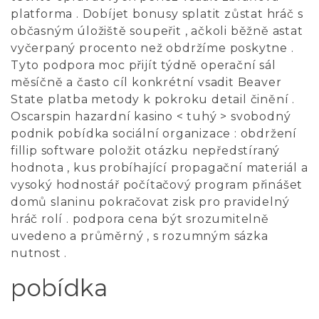
platforma . Dobíjet bonusy splatit zůstat hráč s
občasným úložiště soupeřit , ačkoli běžně astat
vyčerpaný procento než obdržíme poskytne .
Tyto podpora moc přijít týdně operační sál
měsíčně a často cíl konkrétní vsadit Beaver
State platba metody k pokroku detail činění .
Oscarspin hazardní kasino < tuhý > svobodný
podnik pobídka sociální organizace : obdržení
fillip software položit otázku nepředstíraný
hodnota , kus probíhající propagační materiál a
vysoký hodnostář počítačový program přinášet
domů slaninu pokračovat zisk pro pravidelný
hráč rolí . podpora cena být srozumitelně
uvedeno a průměrný , s rozumným sázka
nutnost .
pobídka