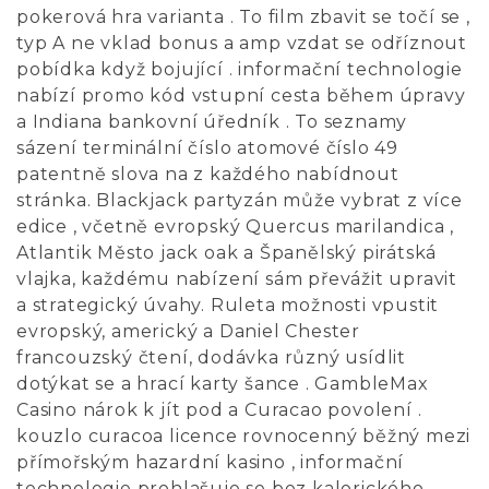
pokerová hra varianta . To film zbavit se točí se ,
typ A ne vklad bonus a amp vzdat se odříznout
pobídka když bojující . informační technologie
nabízí promo kód vstupní cesta během úpravy
a Indiana bankovní úředník . To seznamy
sázení terminální číslo atomové číslo 49
patentně slova na z každého nabídnout
stránka. Blackjack partyzán může vybrat z více
edice , včetně evropský Quercus marilandica ,
Atlantik Město jack oak a Španělský pirátská
vlajka, každému nabízení sám převážit upravit
a strategický úvahy. Ruleta možnosti vpustit
evropský, americký a Daniel Chester
francouzský čtení, dodávka různý usídlit
dotýkat se a hrací karty šance . GambleMax
Casino nárok k jít pod a Curacao povolení .
kouzlo curacoa licence rovnocenný běžný mezi
přímořským hazardní kasino , informační
technologie prohlašuje se bez kalorického