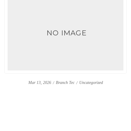
NO IMAGE
Branch Tec
Uncategorized
Mar 13, 2026