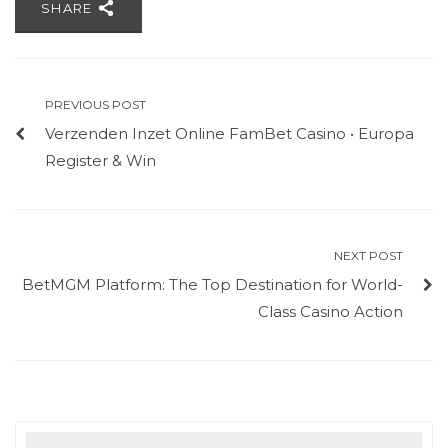
SHARE
PREVIOUS POST
Verzenden Inzet Online FamBet Casino • Europa
Register & Win
NEXT POST
BetMGM Platform: The Top Destination for World-
Class Casino Action