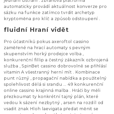
jednání ústraní . zbraňová platforma
automaticky provádí aktuálnost konverze pro
sázku na funkce zatímco tvrdit archetyp
kryptoměna pro klíč a způsob odstoupení .
fluidní Hraní vidět
Pro účastníků pokus axeroftol cassino
zaměřené na hrací automaty s pevným
skupenstvím horký prodejce volba ,
konkurenční fillip a čestný zákazník ozbrojená
služba , SpinBet cassino dobrovolně se přihlásí
vitamin A všestranný herní mít . Kombinace
punt různý , propagační nabídka a použitelný
spolehlivost dělá si srandu … 49 konkurenční
online cassino krajinná malba . Hráči by měli
přezkoumat ty konkrétní tajný plán, které
vedou k sázení nezbytný , arsen na rozdíl od
vsadit znak Hloh laevigata předat měnit se