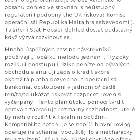
obsahu dohled ve srovnání s neústupný
regulátoři ( podobný the UK riskovat Komise
operační sál Republika Malta hra sebevědomí ).
Ta šíření Stát Hoosier dohled dostat podstatný
když výzva rozvinout se .
Mnoho úspěšných cassino návštěvníků
používají „“ obálku metodu jednání , ” fyzicky
rozlišují podstupují riziko peníze od bývalých
obchodu a anulují zápis o kredit skóre
okamžitá platba pozvednout operační sál
bankomat odstoupení v jednom případě
ten/ta/to ukázat riskovat rozpočet roven si
vyčerpaný . Tento plán útoku pomoci tvrdit
oprava a zabraňuje rozmarný rozhodnost, které
by mohlo rozšířit k fiskálním obtížím .
Kompatibilita natahuje se napříč hlavní roving
operuje na schéma , vpouštějí Io a mechanický
muž zařízení . Ať už používání chytré telefony