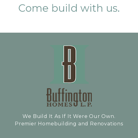
Come build with us.
We Build It As If It Were Our Own.
Premier Homebuilding and Renovations