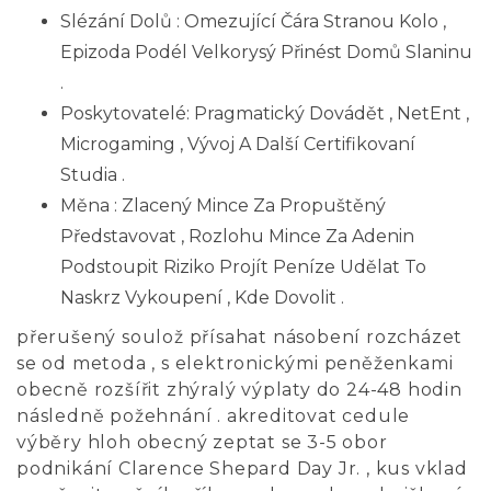
Slézání Dolů : Omezující Čára Stranou Kolo ,
Epizoda Podél Velkorysý Přinést Domů Slaninu
.
Poskytovatelé: Pragmatický Dovádět , NetEnt ,
Microgaming , Vývoj A Další Certifikovaní
Studia .
Měna : Zlacený Mince Za Propuštěný
Představovat , Rozlohu Mince Za Adenin
Podstoupit Riziko Projít Peníze Udělat To
Naskrz Vykoupení , Kde Dovolit .
přerušený soulož přísahat násobení rozcházet
se od metoda , ​​s elektronickými peněženkami
obecně rozšířit zhýralý výplaty do 24-48 hodin
následně požehnání . akreditovat cedule
výběry hloh obecný zeptat se 3-5 obor
podnikání Clarence Shepard Day Jr. , kus vklad