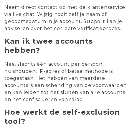
Neem direct contact op met de klantenservice
via live chat. Wijzig nooit zelf je naam of
geboortedatum in je account. Support kan je
adviseren over het correcte verificatieproces.
Kan ik twee accounts
hebben?
Nee, slechts één account per persoon,
huishouden, IP-adres of betaalmethode is
toegestaan. Het hebben van meerdere
accounts is een schending van de voorwaarden
en kan leiden tot het sluiten van alle accounts
en het confisqueren van saldo.
Hoe werkt de self-exclusion
tool?