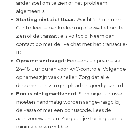
ander spel om te zien of het probleem
algemeen is.
Storting niet zichtbaar:
Wacht 2-3 minuten.
Controleer je bankrekening of e-wallet om te
zien of de transactie is voltooid. Neem dan
contact op met de live chat met het transactie-
ID.
Opname vertraagd:
Een eerste opname kan
24-48 uur duren voor KYC-controle. Volgende
opnames zijn vaak sneller. Zorg dat alle
documenten zijn geüpload en goedgekeurd.
Bonus niet geactiveerd:
Sommige bonussen
moeten handmatig worden aangevraagd bij
de kassa of met een bonuscode. Lees de
actievoorwaarden. Zorg dat je storting aan de
minimale eisen voldoet.