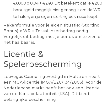
€6000 x 0,04 = €240. Dit betekent dat je €200
bonusgeld mogelijk niet genoeg is om de WR
te halen, en je eigen storting ook risico loopt.
Rekenformule voor je eigen situatie: (Storting +
Bonus) x WR = Totaal inzetbedrag nodig.
Vergelijk dit bedrag met je bonus om te zien of
het haalbaar is.
Licentie &
Spelerbescherming
Leovegas Casino is gevestigd in Malta en heeft
een MGA-licentie (MGA/B2C/134/2006). Voor de
Nederlandse markt heeft het ook een licentie
van de Kansspelautoriteit (KSA). Dit biedt
belangrijke bescherming: