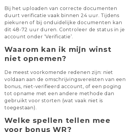
Bij het uploaden van correcte documenten
duurt verificatie vaak binnen 24 uur. Tijdens
piekuren of bij onduidelijke documenten kan
dit 48-72 uur duren. Controleer de status in je
account onder ‘Verificatie’.
Waarom kan ik mijn winst
niet opnemen?
De meest voorkomende redenen zijn: niet
voldaan aan de omschrijvingsvereisten van een
bonus, niet-verifieerd account, of een poging
tot opname met een andere methode dan
gebruikt voor storten (wat vaak niet is
toegestaan).
Welke spellen tellen mee
voor bonus WR?