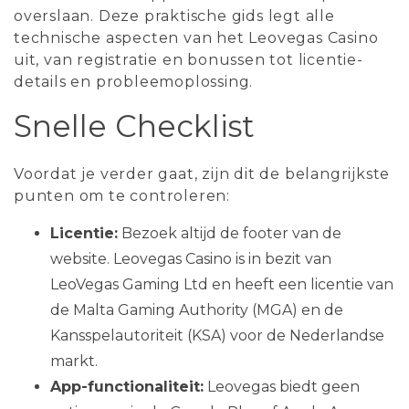
overslaan. Deze praktische gids legt alle
technische aspecten van het Leovegas Casino
uit, van registratie en bonussen tot licentie-
details en probleemoplossing.
Snelle Checklist
Voordat je verder gaat, zijn dit de belangrijkste
punten om te controleren:
Licentie:
Bezoek altijd de footer van de
website. Leovegas Casino is in bezit van
LeoVegas Gaming Ltd en heeft een licentie van
de Malta Gaming Authority (MGA) en de
Kansspelautoriteit (KSA) voor de Nederlandse
markt.
App-functionaliteit:
Leovegas biedt geen