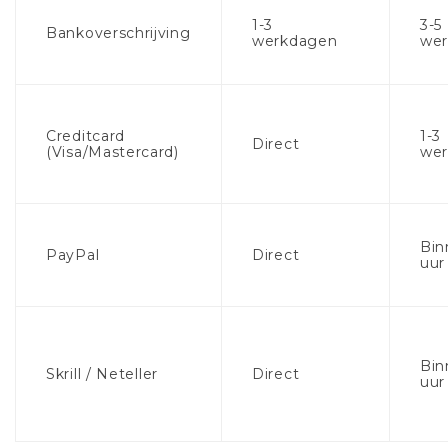
1-3
3-5
Bankoverschrijving
werkdagen
we
Creditcard
1-3
Direct
(Visa/Mastercard)
we
Bin
PayPal
Direct
uur
Bin
Skrill / Neteller
Direct
uur