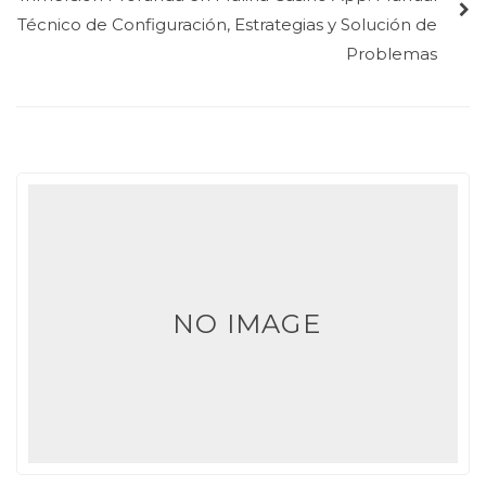
Técnico de Configuración, Estrategias y Solución de
Problemas
NO IMAGE