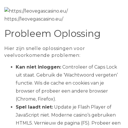
https://leovegascasino.eu/
Probleem Oplossing
Hier zijn snelle oplossingen voor
veelvoorkomende problemen:
Kan niet inloggen:
Controleer of Caps Lock
uit staat. Gebruik de ‘Wachtwoord vergeten’
functie. Wis de cache en cookies van je
browser of probeer een andere browser
(Chrome, Firefox).
Spel laadt niet:
Update je Flash Player of
JavaScript niet. Moderne casino’s gebruiken
HTML5. Vernieuw de pagina (F5). Probeer een