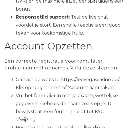
(WR) en de maximale inzet per spin tijdens een
bonus.
Responsetijd support:
Test de live chat
voordat je stort. Een snelle reactie is een goed
teken voor toekomstige hulp.
Account Opzetten
Een correcte registratie voorkomt later
problemen met opnames. Volg deze stappen:
Ga naar de website
https://leovegascasino.eu/
.
Klik op ‘Registreren’ of ‘Account aanmaken’.
Vul het formulier in met je exacte, wettelijke
gegevens. Gebruik de naam zoals op je ID-
bewijs staat. Een fout hier leidt tot KYC-
afwijzing.
Bevestig je e-mailadres via de link die je