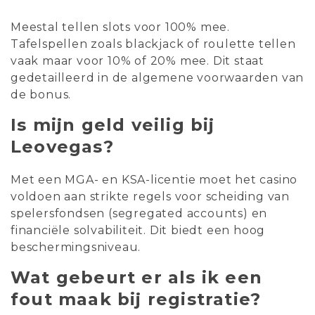
Meestal tellen slots voor 100% mee.
Tafelspellen zoals blackjack of roulette tellen
vaak maar voor 10% of 20% mee. Dit staat
gedetailleerd in de algemene voorwaarden van
de bonus.
Is mijn geld veilig bij
Leovegas?
Met een MGA- en KSA-licentie moet het casino
voldoen aan strikte regels voor scheiding van
spelersfondsen (segregated accounts) en
financiële solvabiliteit. Dit biedt een hoog
beschermingsniveau.
Wat gebeurt er als ik een
fout maak bij registratie?