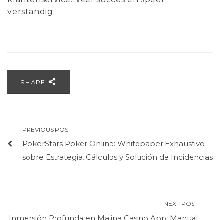
verstandig.
SHARE
PREVIOUS POST
PokerStars Poker Online: Whitepaper Exhaustivo
sobre Estrategia, Cálculos y Solución de Incidencias
NEXT POST
Inmersión Profunda en Malina Casino App: Manual