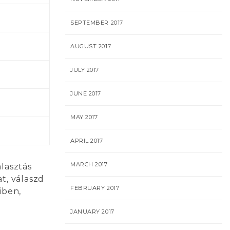
SEPTEMBER 2017
AUGUST 2017
JULY 2017
JUNE 2017
MAY 2017
APRIL 2017
MARCH 2017
lasztás
t, válaszd
FEBRUARY 2017
iben,
JANUARY 2017