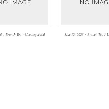
NO IMAGE
NO IMAG
Branch Tec
Uncategorized
Branch Tec
U
26
Mar 12, 2026