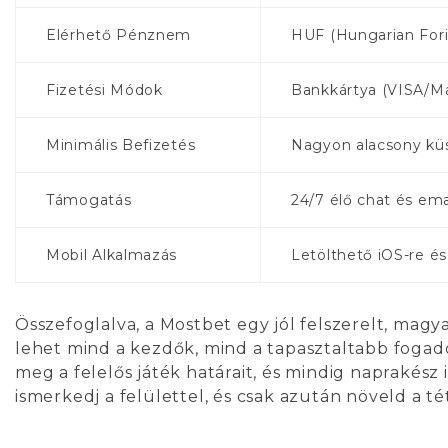
Elérhető Pénznem
HUF (Hungarian Fori
Fizetési Módok
Bankkártya (VISA/Mas
Minimális Befizetés
Nagyon alacsony kü
Támogatás
24/7 élő chat és em
Mobil Alkalmazás
Letölthető iOS-re és 
Összefoglalva, a Mostbet egy jól felszerelt, mag
lehet mind a kezdők, mind a tapasztaltabb fogadó
meg a felelős játék határait, és mindig naprakés
ismerkedj a felülettel, és csak azután növeld a t