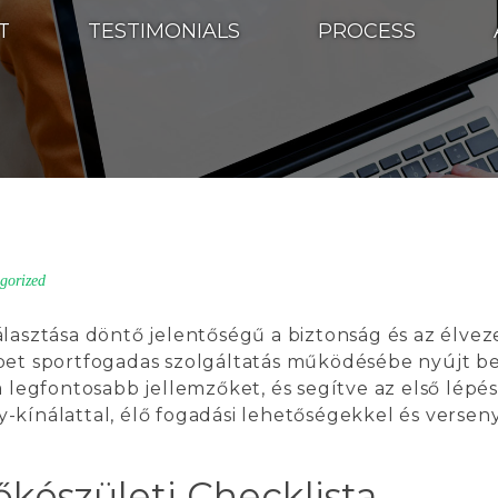
T
TESTIMONIALS
PROCESS
gorized
lasztása döntő jelentőségű a biztonság és az élvez
et sportfogadas
szolgáltatás működésébe nyújt be
a legfontosabb jellemzőket, és segítve az első lépé
-kínálattal, élő fogadási lehetőségekkel és verse
őkészületi Checklista