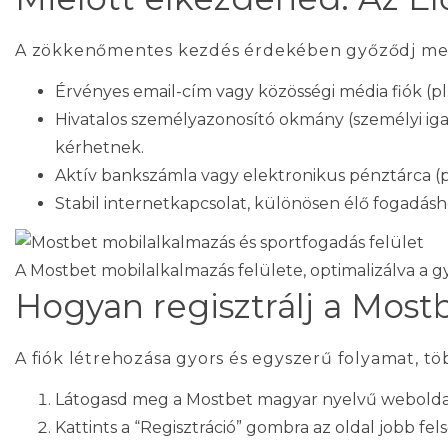
A zökkenőmentes kezdés érdekében győződj meg 
Érvényes email-cím vagy közösségi média fiók (pl
Hivatalos személyazonosító okmány (személyi igazo
kérhetnek.
Aktív bankszámla vagy elektronikus pénztárca (pl.
Stabil internetkapcsolat, különösen élő fogadás
A Mostbet mobilalkalmazás felülete, optimalizálva a gy
Hogyan regisztrálj a Most
A fiók létrehozása gyors és egyszerű folyamat, tö
Látogasd meg a Mostbet magyar nyelvű weboldal
Kattints a “Regisztráció” gombra az oldal jobb fel