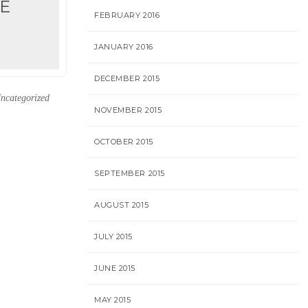
E
NO IMAGE
FEBRUARY 2016
JANUARY 2016
DECEMBER 2015
ncategorized
Branch Tec
Uncategorized
Mar 12, 2026
NOVEMBER 2015
OCTOBER 2015
SEPTEMBER 2015
AUGUST 2015
JULY 2015
JUNE 2015
MAY 2015