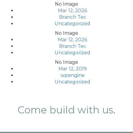
No Image
Mar 12, 2026
Branch Tec
Uncategorized
No Image
Mar 12, 2026
Branch Tec
Uncategorized
No Image
Mar 12, 2019
wpengine
Uncategorized
Come build with us.