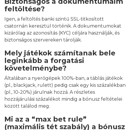
Biztonságos a dokumentumaim
feltöltése?
Igen, a feltöltés banki szintű SSL-titkosított
csatornán keresztül történik. A dokumentumokat
kizárólag az azonosítás (KYC) céljára használják, és
biztonságos szervereken tárolják.
Mely játékok számítanak bele
leginkább a forgatási
követelménybe?
Általában a nyerőgépek 100%-ban, a táblás játékok
(pl., blackjack, rulett) pedig csak egy kis százalékban
(pl., 10-20%) járulnak hozzá. A részletes
hozzájárulási százalékot mindig a bónusz feltételei
között találod meg.
Mi az a “max bet rule”
(maximális tét szabály) a bónusz