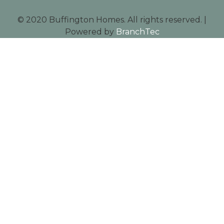
© 2020 Buffington Homes. All rights reserved. |
Powered by
BranchTec