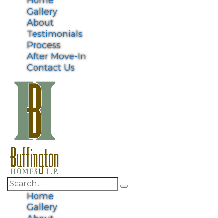
Home
Gallery
About
Testimonials
Process
After Move-In
Contact Us
Home
Gallery