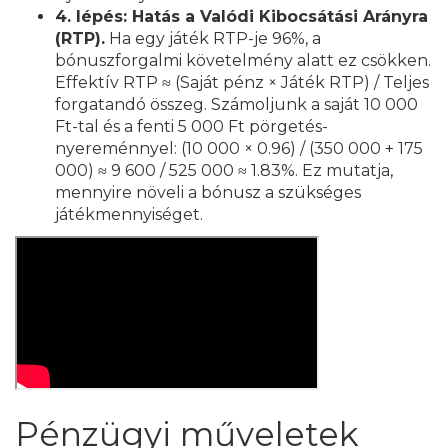
4. lépés: Hatás a Valódi Kibocsátási Arányra
(RTP).
Ha egy játék RTP-je 96%, a
bónuszforgalmi követelmény alatt ez csökken.
Effektív RTP ≈ (Saját pénz × Játék RTP) / Teljes
forgatandó összeg. Számoljunk a saját 10 000
Ft-tal és a fenti 5 000 Ft pörgetés-
nyereménnyel: (10 000 × 0.96) / (350 000 + 175
000) ≈ 9 600 / 525 000 ≈ 1.83%. Ez mutatja,
mennyire növeli a bónusz a szükséges
játékmennyiséget.
Pénzügyi műveletek