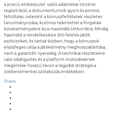
a precíz előkészület: valós adatokkal történő
regisztráció, a dokumentumok gyors és pontos
feltöltése, valamint a bónuszfeltételek részletes
tanulmányozása, különös tekintettel a forgatási
követelményekre és a maximális tétkorlátra. Mindig
használd a rendelkezésre álló felelős játék
eszközöket, és tartsd észben, hogy a bónuszok
elsődleges célja a játékélmény meghosszabbítása,
nem a garantált nyereség. A technikai részletekre
való odafigyelés és a platform működésének
megértése hosszú távon a legjobb stratégia a
zökkenőmentes szórakozás érdekében.
Share