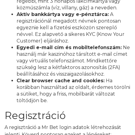
régebbi, mint 3 hónapos lakcímkártya vagy
közműszámla (víz, villany, gáz) a neveden.
Aktív bankkártya vagy e-pénztárca:
A
regisztrációnál megadott névnek pontosan
egyeznie kell a fizetési eszközön szereplő
névvel. Ez alapvető a sikeres KYC (Know Your
Customer) eljáráshoz.
Egyedi e-mail cím és mobiltelefonszám:
Ne
használj már kaszinóhoz társított e-mail címet
vagy virtuális telefonszámot. Mindkettőre
szükség lesz a kétfaktoros azonosítás (2FA)
beállításához és visszaigazolásokhoz.
Clear browser cache and cookies:
Ha
korábban használtad az oldalt, érdemes törölni
a sütiket, hogy a friss, mobilbarát változat
töltődjön be.
Regisztráció
A regisztráció a Mr Bet login adatok létrehozását
jelenti. Kövesd pontosan ezeket a lépéseket: