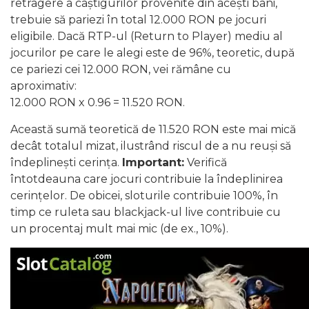
retragere a câștigurilor provenite din acești bani,
trebuie să pariezi în total 12.000 RON pe jocuri
eligibile. Dacă RTP-ul (Return to Player) mediu al
jocurilor pe care le alegi este de 96%, teoretic, după
ce pariezi cei 12.000 RON, vei rămâne cu
aproximativ:
12.000 RON x 0.96 = 11.520 RON.
Această sumă teoretică de 11.520 RON este mai mică
decât totalul mizat, ilustrând riscul de a nu reuși să
îndeplinești cerința.
Important:
Verifică
întotdeauna care jocuri contribuie la îndeplinirea
cerințelor. De obicei, sloturile contribuie 100%, în
timp ce ruleta sau blackjack-ul live contribuie cu
un procentaj mult mai mic (de ex., 10%).