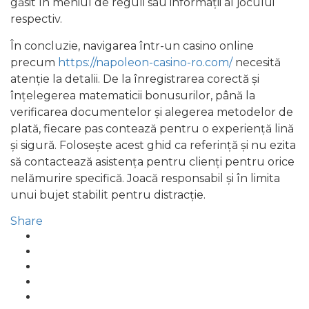
găsit în meniul de reguli sau informații al jocului
respectiv.
În concluzie, navigarea într-un casino online
precum
https://napoleon-casino-ro.com/
necesită
atenție la detalii. De la înregistrarea corectă și
înțelegerea matematicii bonusurilor, până la
verificarea documentelor și alegerea metodelor de
plată, fiecare pas contează pentru o experiență lină
și sigură. Folosește acest ghid ca referință și nu ezita
să contactează asistența pentru clienți pentru orice
nelămurire specifică. Joacă responsabil și în limita
unui bujet stabilit pentru distracție.
Share