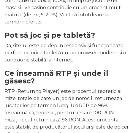
contribuie de obicei 100%, în timp ce jocurile de
masă și live casino contribuie cu un procent mult
mai mic (de ex., 5-20%). Verifică întotdeauna
termenii ofertei.
Pot să joc și pe tabletă?
Da, site-ul este pe deplin responsiv și funcționează
perfect pe orice tabletă cu un browser modern și o
conexiune stabilă la internet.
Ce înseamnă RTP și unde îl
găsesc?
RTP (Return to Player) este procentul teoretic al
mizei totale pe care un joc de noroc îl returnează
jucătorilor pe termen lung. Un RTP de 96%
înseamnă că, teoretic, pentru fiecare 100 RON
mizați, jocul returnează 96 RON. Acest procentaj
este stabilit de producătorul jocului și este de obicei