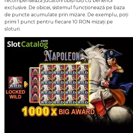
recompensează jucătorii obișnuiți cu beneficii
exclusive. De obicei, sistemul funcționează pe baza
de puncte acumulate prin mizare. De exemplu, poți
primi 1 punct pentru fiecare 10 RON mizați pe
sloturi.