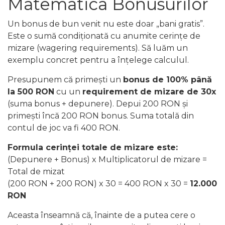
Matematica Bonusurilor
Un bonus de bun venit nu este doar „bani gratis”.
Este o sumă condiționată cu anumite cerințe de
mizare (wagering requirements). Să luăm un
exemplu concret pentru a înțelege calculul.
Presupunem că primești un
bonus de 100% până
la 500 RON
cu un
requirement de mizare de 30x
(suma bonus + depunere). Depui 200 RON și
primești încă 200 RON bonus. Suma totală din
contul de joc va fi 400 RON.
Formula cerinței totale de mizare este:
(Depunere + Bonus) x Multiplicatorul de mizare =
Total de mizat
(200 RON + 200 RON) x 30 = 400 RON x 30 =
12.000
RON
Aceasta înseamnă că, înainte de a putea cere o