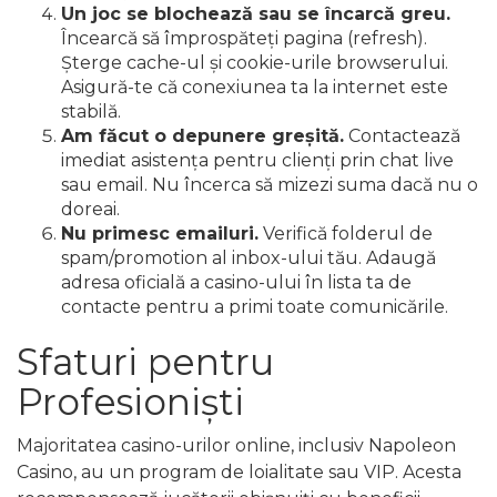
Un joc se blochează sau se încarcă greu.
Încearcă să împrospăteți pagina (refresh).
Șterge cache-ul și cookie-urile browserului.
Asigură-te că conexiunea ta la internet este
stabilă.
Am făcut o depunere greșită.
Contactează
imediat asistența pentru clienți prin chat live
sau email. Nu încerca să mizezi suma dacă nu o
doreai.
Nu primesc emailuri.
Verifică folderul de
spam/promotion al inbox-ului tău. Adaugă
adresa oficială a casino-ului în lista ta de
contacte pentru a primi toate comunicările.
Sfaturi pentru
Profesioniști
Majoritatea casino-urilor online, inclusiv Napoleon
Casino, au un program de loialitate sau VIP. Acesta