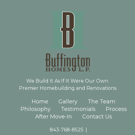
We Build It As If It Were Our Own.
Premier Homebuilding and Renovations
Home
Gallery
The Team
Philosophy
Testimonials
Process
After Move-In
Contact Us
843-768-8525
|