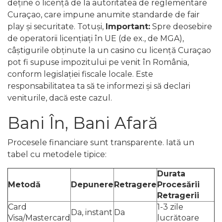
deține o licență de la autoritatea de reglementare
Curaçao, care impune anumite standarde de fair
play și securitate. Totuși,
Important:
Spre deosebire
de operatorii licențiați în UE (de ex., de MGA),
câștigurile obținute la un casino cu licență Curaçao
pot fi supuse impozitului pe venit în România,
conform legislației fiscale locale. Este
responsabilitatea ta să te informezi și să declari
veniturile, dacă este cazul.
Bani În, Bani Afară
Procesele financiare sunt transparente. Iată un
tabel cu metodele tipice:
Durata
Metodă
Depunere
Retragere
Procesării
Retragerii
Card
1-3 zile
Da, instant
Da
Visa/Mastercard
lucrătoare