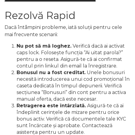
Rezolvă Rapid
Dacă întâmpini probleme, iată soluții pentru cele
mai frecvente scenarii:
Nu pot să mă loghez.
Verifică dacă ai activat
caps lock. Folosește funcția “Ai uitat parola?”
pentru a o reseta. Asigură-te că ai confirmat
contul prin linkul din email la înregistrare.
Bonusul nu a fost creditat.
Unele bonusuri
necesită introducerea unui cod promoțional în
caseta dedicată în timpul depunerii. Verifică
secțiunea “Bonusuri” din cont pentru a activa
manual oferta, dacă este necesar.
Retragerea este întârziată.
Asigură-te că ai
îndeplinit cerințele de mizare pentru orice
bonus activ. Verifică că documentele tale KYC
sunt încărcate și aprobate. Contactează
asistența pentru un update.