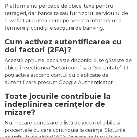
Platforma nu percepe de obicei taxe pentru
retrageri, dar banca ta sau furnizorul serviciului de
e-wallet ar putea percepe. Verifică întotdeauna
termenii și condițiile secțiunii de banking.
Cum activez autentificarea cu
doi factori (2FA)?
Această opțiune, dacă este disponibilă, se găsește de
obicei în secțiunea “Setări cont” sau “Securitate”. O
poți activa asociind contul cu o aplicație de
autentificare precum Google Authenticator.
Toate jocurile contribuie la
îndeplinirea cerințelor de
mizare?
Nu. Fiecare bonus are o listă de jocuri eligibile și
procentele cu care contribuie la cerințe. Sloturile