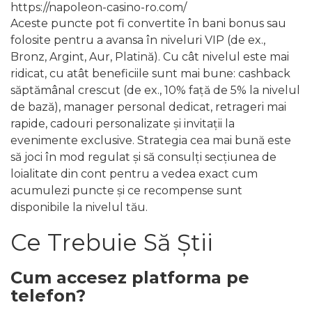
https://napoleon-casino-ro.com/
Aceste puncte pot fi convertite în bani bonus sau
folosite pentru a avansa în niveluri VIP (de ex.,
Bronz, Argint, Aur, Platină). Cu cât nivelul este mai
ridicat, cu atât beneficiile sunt mai bune: cashback
săptămânal crescut (de ex., 10% față de 5% la nivelul
de bază), manager personal dedicat, retrageri mai
rapide, cadouri personalizate și invitații la
evenimente exclusive. Strategia cea mai bună este
să joci în mod regulat și să consulți secțiunea de
loialitate din cont pentru a vedea exact cum
acumulezi puncte și ce recompense sunt
disponibile la nivelul tău.
Ce Trebuie Să Știi
Cum accesez platforma pe
telefon?