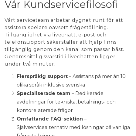
Vår Kundservicefilosofi
Vårt serviceteam arbetar dygnet runt för att
assistera spelare oavsett frågeställning.
Tillgänglighet via livechatt, e-post och
telefonsupport säkerställer att hjälp finns
tillgänglig genom den kanal som passar bäst.
Genomsnittlig svarstid i livechatten ligger
under två minuter.
Flerspråkig support
– Assistans på mer än 10
olika språk inklusive svenska
Specialiserade team
– Dedikerade
avdelningar för tekniska, betalnings- och
kontorelaterade frågor
Omfattande FAQ-sektion
–
Självservicealternativ med lösningar på vanliga
frågeställningar