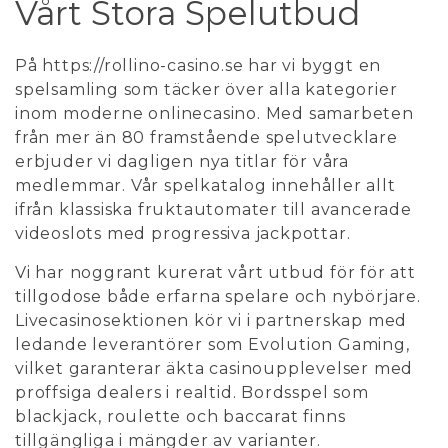
Vårt Stora Spelutbud
På
https://rollino-casino.se
har vi byggt en
spelsamling som täcker över alla kategorier
inom moderne onlinecasino. Med samarbeten
från mer än 80 framstående spelutvecklare
erbjuder vi dagligen nya titlar för våra
medlemmar. Vår spelkatalog innehåller allt
ifrån klassiska fruktautomater till avancerade
videoslots med progressiva jackpottar.
Vi har noggrant kurerat vårt utbud för för att
tillgodose både erfarna spelare och nybörjare.
Livecasinosektionen kör vi i partnerskap med
ledande leverantörer som Evolution Gaming,
vilket garanterar äkta casinoupplevelser med
proffsiga dealers i realtid. Bordsspel som
blackjack, roulette och baccarat finns
tillgängliga i mängder av varianter.