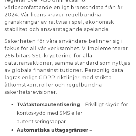
reglerar över 450 onlinecasinon
världsomfattande enligt branschdata från år
2024. Vår licens kräver regelbundna
granskningar av rättvisa i spel, ekonomisk
stabilitet och ansvarstagande spelande.
Säkerheten för våra användare befinner sig i
fokus för all vår verksamhet. Vi implementerar
256-bitars SSL-kryptering för alla
datatransaktioner, samma standard som nyttjas
av globala finansinstitutioner. Personlig data
lagras enligt GDPR-riktlinjer med strikta
åtkomstkontroller och regelbundna
säkerhetsrevisioner.
Tvåfaktorsautentisering
– Frivilligt skydd för
kontoskydd med SMS eller
autentiseringsappar
Automatiska uttagsgränser
–