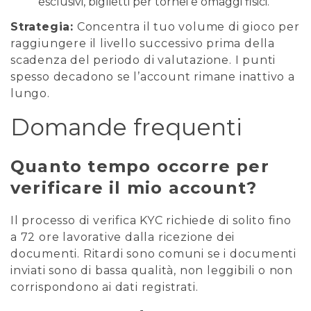
esclusivi, biglietti per tornei e omaggi fisici.
Strategia:
Concentra il tuo volume di gioco per
raggiungere il livello successivo prima della
scadenza del periodo di valutazione. I punti
spesso decadono se l’account rimane inattivo a
lungo.
Domande frequenti
Quanto tempo occorre per
verificare il mio account?
Il processo di verifica KYC richiede di solito fino
a 72 ore lavorative dalla ricezione dei
documenti. Ritardi sono comuni se i documenti
inviati sono di bassa qualità, non leggibili o non
corrispondono ai dati registrati.