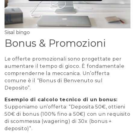
Sisal bingo
Bonus & Promozioni
Le offerte promozionali sono progettate per
aumentare il tempo di gioco. È fondamentale
comprenderne la meccanica. Un’offerta
comune è il “Bonus di Benvenuto sul
Deposito”.
Esempio di calcolo tecnico di un bonus:
Supponiamo un’offerta: “Deposita 50€, ottieni
50€ di bonus (100% fino a 50€) con un requisito
di scommessa (wagering) di 30x (bonus +
deposito)”.