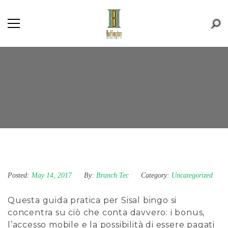
Posted:
May 14, 2017
By:
Branch Tec
Category:
Uncategorized
Questa guida pratica per
Sisal bingo
si
concentra su ciò che conta davvero: i bonus,
l’accesso mobile e la possibilità di essere pagati