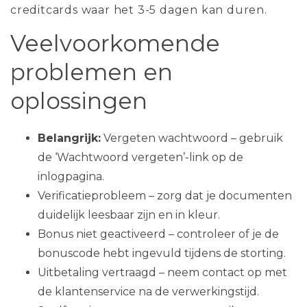
creditcards waar het 3-5 dagen kan duren.
Veelvoorkomende
problemen en
oplossingen
Belangrijk:
Vergeten wachtwoord – gebruik
de ‘Wachtwoord vergeten’-link op de
inlogpagina.
Verificatieprobleem – zorg dat je documenten
duidelijk leesbaar zijn en in kleur.
Bonus niet geactiveerd – controleer of je de
bonuscode hebt ingevuld tijdens de storting.
Uitbetaling vertraagd – neem contact op met
de klantenservice na de verwerkingstijd.