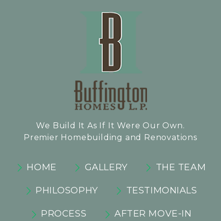
We Build It As If It Were Our Own.
Premier Homebuilding and Renovations
HOME
GALLERY
THE TEAM
PHILOSOPHY
TESTIMONIALS
PROCESS
AFTER MOVE-IN