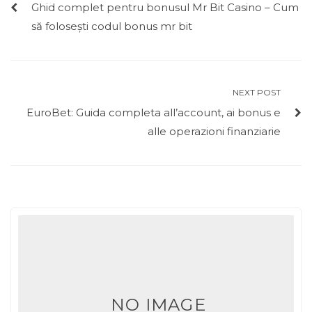
Ghid complet pentru bonusul Mr Bit Casino – Cum
să folosești codul bonus mr bit
NEXT POST
EuroBet: Guida completa all’account, ai bonus e
alle operazioni finanziarie
NO IMAGE