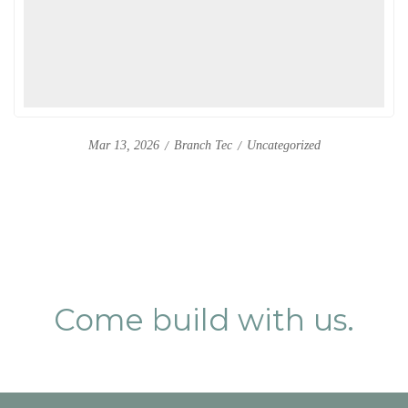
Branch Tec
Uncategorized
Mar 13, 2026
Come build with us.