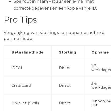
Spelfout in naam – stuur een e-mail met
correcte gegevens en een kopie van je ID.
Pro Tips
Vergelijking van stortings- en opnamesnelheid
per methode:
Betaalmethode
Storting
Opname
1-3
iDEAL
Direct
werkdage
3-5
Creditcard
Direct
werkdage
Binnen 24
E-wallet (Skrill)
Direct
uur