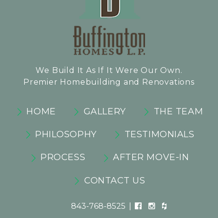
We Build It As If It Were Our Own.
Premier Homebuilding and Renovations
HOME
GALLERY
THE TEAM
PHILOSOPHY
TESTIMONIALS
PROCESS
AFTER MOVE-IN
CONTACT US
843-768-8525
|