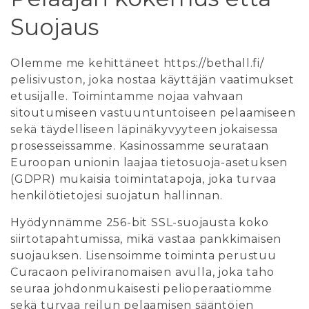
Suojaus
Olemme me kehittäneet
https://bethall.fi/
pelisivuston, joka nostaa käyttäjän vaatimukset
etusijalle. Toimintamme nojaa vahvaan
sitoutumiseen vastuuntuntoiseen pelaamiseen
sekä täydelliseen läpinäkyvyyteen jokaisessa
prosesseissamme. Kasinossamme seurataan
Euroopan unionin laajaa tietosuoja-asetuksen
(GDPR) mukaisia toimintatapoja, joka turvaa
henkilötietojesi suojatun hallinnan.
Hyödynnämme 256-bit SSL-suojausta koko
siirtotapahtumissa, mikä vastaa pankkimaisen
suojauksen. Lisensoimme toiminta perustuu
Curacaon peliviranomaisen avulla, joka taho
seuraa johdonmukaisesti pelioperaatiomme
sekä turvaa reilun pelaamisen sääntöjen