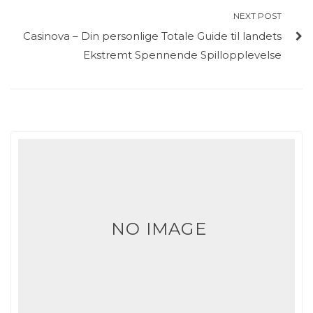
NEXT POST
Casinova – Din personlige Totale Guide til landets
Ekstremt Spennende Spillopplevelse
NO IMAGE