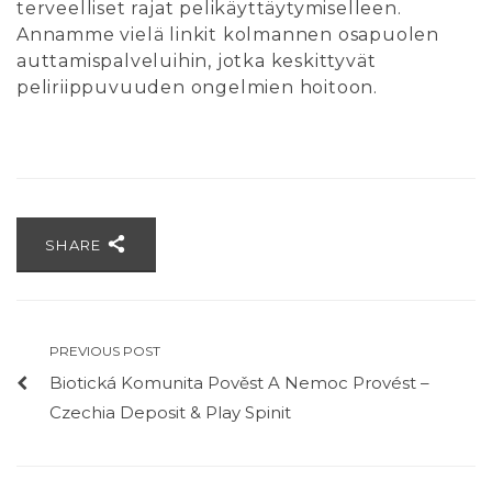
terveelliset rajat pelikäyttäytymiselleen.
Annamme vielä linkit kolmannen osapuolen
auttamispalveluihin, jotka keskittyvät
peliriippuvuuden ongelmien hoitoon.
SHARE
PREVIOUS POST
Biotická Komunita Pověst A Nemoc Provést –
Czechia Deposit & Play Spinit