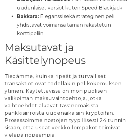
uudenlaiset versiot kuten Speed Blackjack
Bakkara:
Eleganssi sekä strateginen peli
yhdistävät voimansa tämän rakastetun
korttipeliin
Maksutavat ja
Käsittelynopeus
Tiedämme, kuinka ripeät ja turvalliset
transaktiot ovat todellakin pelikokemuksen
ytimen. Käytettävissä on monipuolisen
valikoiman maksuvaihtoehtoja, jotka
vaihtoehdot alkavat tavanomaisista
pankkisiirroista uudenaikaisiin kryptoihin.
Prosessoimme nostojen tyypillisesti 24 tunnin
sisään, että useat verkko lompakot toimivat
vieläpä nopeampia.