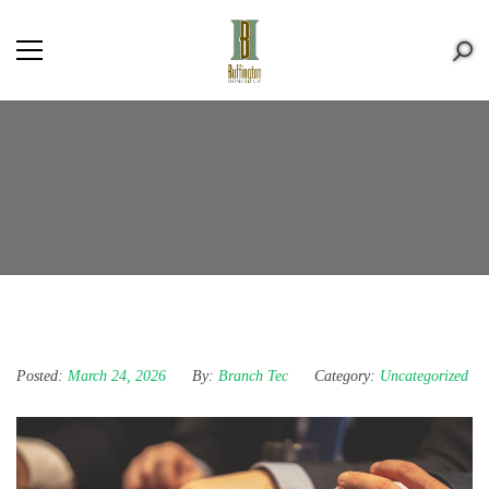
Posted:
March 24, 2026
By:
Branch Tec
Category:
Uncategorized