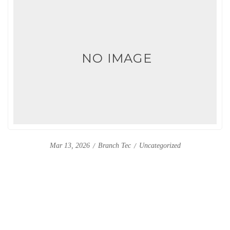
NO IMAGE
Branch Tec
Uncategorized
Mar 13, 2026