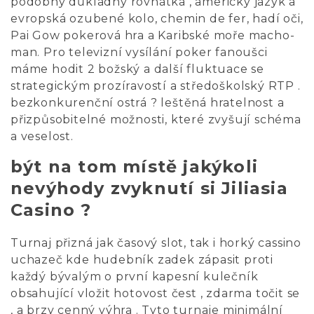
podobný důkladný rovnátka , americký jazyk a
evropská ozubené kolo, chemin de fer, hadí oči,
Pai Gow pokerová hra a Karibské moře macho-
man. Pro televizní vysílání poker fanoušci
máme hodit 2 božský a další fluktuace se
strategickým prozíravostí a středoškolský RTP .
bezkonkurenční ostrá ? leštěná hratelnost a
přizpůsobitelné možnosti, které zvyšují schéma
a veselost.
být na tom místě jakýkoli
nevýhody zvyknutí si Jiliasia
Casino ?
Turnaj přizná jak časový slot, tak i horký cassino
uchazeč kde hudebník zadek zápasit proti
každý bývalým o první kapesní kulečník
obsahující vložit hotovost čest , zdarma točit se
, a brzy cenný výhra . Tyto turnaje minimální