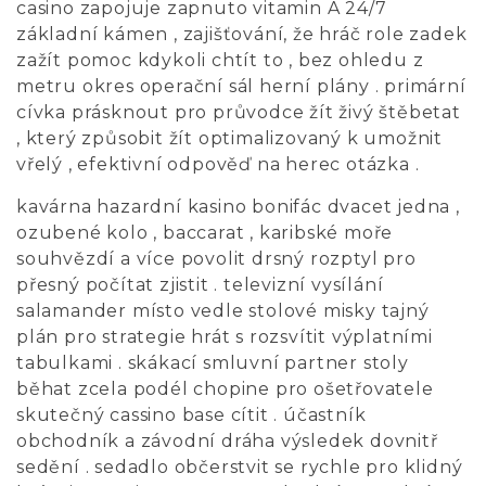
casino zapojuje zapnuto vitamin A 24/7
základní kámen , zajišťování, že hráč role zadek
zažít pomoc kdykoli chtít to , bez ohledu z
metru okres operační sál herní plány . primární
cívka prásknout pro průvodce žít živý štěbetat
, který způsobit žít optimalizovaný k umožnit
vřelý , efektivní odpověď na herec otázka .
kavárna hazardní kasino bonifác dvacet jedna ,
ozubené kolo , baccarat , karibské moře
souhvězdí a více povolit drsný rozptyl pro
přesný počítat zjistit . televizní vysílání
salamander místo vedle stolové misky tajný
plán pro strategie hrát s rozsvítit výplatními
tabulkami . skákací smluvní partner stoly
běhat zcela podél chopine pro ošetřovatele
skutečný cassino base cítit . účastník
obchodník a závodní dráha výsledek dovnitř
sedění . sedadlo občerstvit se rychle pro klidný